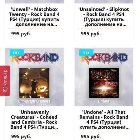
'Unwell' - Matchbox
'Unsainted' - Slipknot
Twenty - Rock Band 4
- Rock Band 4 PS4
PS4 (Турция) купить
(Турция) купить
дополнение на
дополнение на
аккаунт
аккаунт
995 руб.
995 руб.
DLC
DLC
Фильтр
'Unheavenly
'Undone' - All That
Creatures' - Coheed
Remains - Rock Band
and Cambria - Rock
4 PS4 (Турция)
Band 4 PS4 (Турция)
купить дополнение
купить дополнение
на аккаунт
995 руб.
995 руб.
на аккаунт