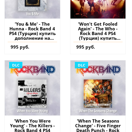
'You & Me' - The
'Won't Get Fooled
Hunna - Rock Band 4
Again' - The Who -
PS4 (Турция) купить
Rock Band 4 PS4
дополнение на
(Турция) купить
аккаунт
дополнение на
995 руб.
995 руб.
аккаунт
DLC
DLC
'When You Were
'When The Seasons
Young' - The Killers -
Change' - Five Finger
Rock Band 4 PS4
Death Punch - Rock