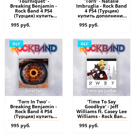
'Tourniquet' -
'Torn' - Natalie
Breaking Benjamin -
Imbruglia - Rock Band
Rock Band 4 PS4
4 PS4 (Турция)
(Турция) купить
купить дополнение
дополнение на
на аккаунт
995 руб.
995 руб.
аккаунт
DLC
DLC
'Torn In Two' -
'Time To Say
Breaking Benjamin -
Goodbye' - Jeff
Rock Band 4 PS4
Williams ft. Casey Lee
(Турция) купить
Williams - Rock Band
дополнение на
4 PS4 (Турция)
995 руб.
995 руб.
аккаунт
купить дополнение
на аккаунт