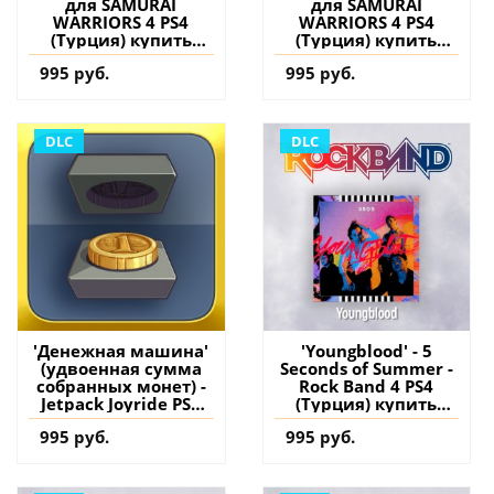
для SAMURAI
для SAMURAI
WARRIORS 4 PS4
WARRIORS 4 PS4
(Турция) купить
(Турция) купить
дополнение на
дополнение на
995 руб.
995 руб.
аккаунт
аккаунт
DLC
DLC
'Денежная машина'
'Youngblood' - 5
(удвоенная сумма
Seconds of Summer -
собранных монет) -
Rock Band 4 PS4
Jetpack Joyride PS4
(Турция) купить
(Турция) купить
дополнение на
995 руб.
995 руб.
дополнение на
аккаунт
аккаунт