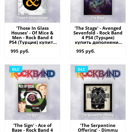
'Those In Glass
'The Stage' - Avenged
Houses' - Of Mice &
Sevenfold - Rock Band
Men - Rock Band 4
4 PS4 (Турция)
PS4 (Турция) купить
купить дополнение
дополнение на
на аккаунт
995 руб.
995 руб.
аккаунт
DLC
DLC
'The Sign' - Ace of
'The Serpentine
Base - Rock Band 4
Offering' - Dimmu