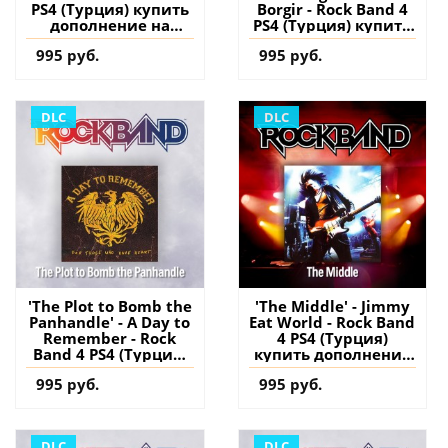
PS4 (Турция) купить
Borgir - Rock Band 4
дополнение на
PS4 (Турция) купить
аккаунт
дополнение на
995 руб.
995 руб.
аккаунт
DLC
DLC
'The Plot to Bomb the
'The Middle' - Jimmy
Panhandle' - A Day to
Eat World - Rock Band
Remember - Rock
4 PS4 (Турция)
Band 4 PS4 (Турция)
купить дополнение
купить дополнение
на аккаунт
995 руб.
995 руб.
на аккаунт
DLC
DLC