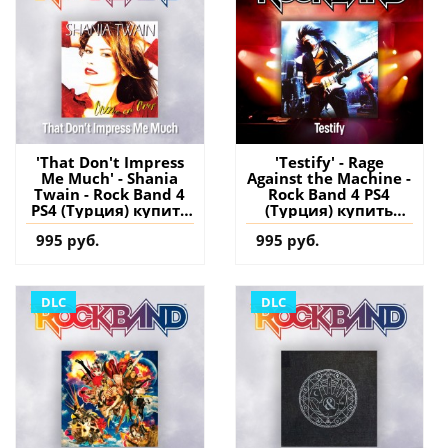
'That Don't Impress
'Testify' - Rage
Me Much' - Shania
Against the Machine -
Twain - Rock Band 4
Rock Band 4 PS4
PS4 (Турция) купить
(Турция) купить
дополнение на
дополнение на
995 руб.
995 руб.
аккаунт
аккаунт
DLC
DLC