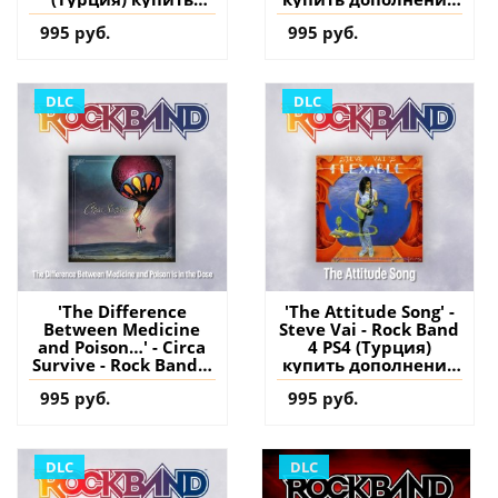
дополнение на
на аккаунт
995 руб.
995 руб.
аккаунт
DLC
DLC
'The Difference
'The Attitude Song' -
Between Medicine
Steve Vai - Rock Band
and Poison…' - Circa
4 PS4 (Турция)
Survive - Rock Band 4
купить дополнение
PS4 (Турция) купить
на аккаунт
995 руб.
995 руб.
дополнение на
аккаунт
DLC
DLC