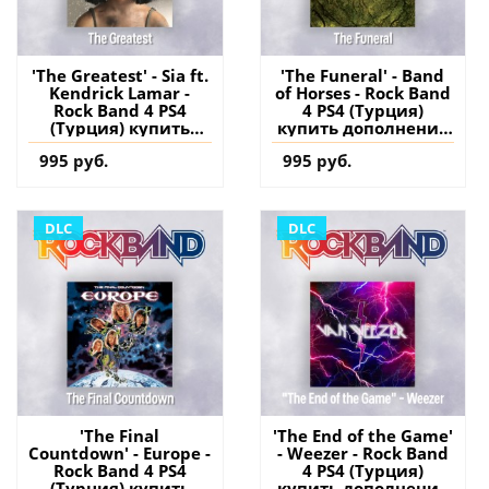
'The Greatest' - Sia ft.
'The Funeral' - Band
Kendrick Lamar -
of Horses - Rock Band
Rock Band 4 PS4
4 PS4 (Турция)
(Турция) купить
купить дополнение
дополнение на
на аккаунт
995 руб.
995 руб.
аккаунт
DLC
DLC
'The Final
'The End of the Game'
Countdown' - Europe -
- Weezer - Rock Band
Rock Band 4 PS4
4 PS4 (Турция)
(Турция) купить
купить дополнение