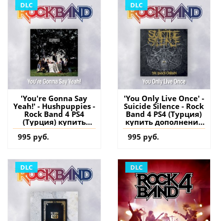
DLC
DLC
'You're Gonna Say
'You Only Live Once' -
Yeah!' - Hushpuppies -
Suicide Silence - Rock
Rock Band 4 PS4
Band 4 PS4 (Турция)
(Турция) купить
купить дополнение
дополнение на
на аккаунт
995 руб.
995 руб.
аккаунт
DLC
DLC