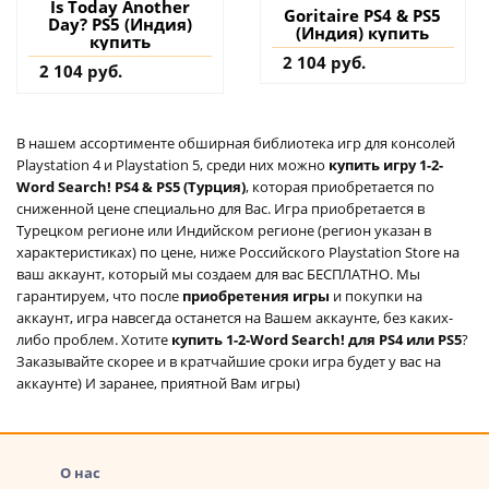
Is Today Another
Goritaire PS4 & PS5
Day? PS5 (Индия)
(Индия) купить
купить
2 104 руб.
2 104 руб.
В нашем ассортименте обширная библиотека игр для консолей
Playstation 4 и Playstation 5, среди них можно
купить игру 1-2-
Word Search! PS4 & PS5 (Турция)
, которая приобретается по
сниженной цене специально для Вас. Игра приобретается в
Турецком регионе или Индийском регионе (регион указан в
характеристиках) по цене, ниже Российского Playstation Store на
ваш аккаунт, который мы создаем для вас БЕСПЛАТНО. Мы
гарантируем, что после
приобретения игры
и покупки на
аккаунт, игра навсегда останется на Вашем аккаунте, без каких-
либо проблем. Хотите
купить 1-2-Word Search! для PS4 или PS5
?
Заказывайте скорее и в кратчайшие сроки игра будет у вас на
аккаунте) И заранее, приятной Вам игры)
О нас