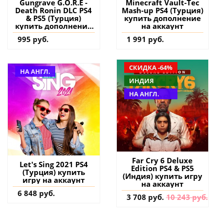
Gungrave G.O.R.E -
Minecraft Vault-Tec
Death Ronin DLC PS4
Mash-up PS4 (Турция)
& PS5 (Турция)
купить дополнение
купить дополнение
на аккаунт
на аккаунт
995 руб.
1 991 руб.
СКИДКА -64%
НА АНГЛ.
ИНДИЯ
НА АНГЛ.
Far Cry 6 Deluxe
Let's Sing 2021 PS4
Edition PS4 & PS5
(Турция) купить
(Индия) купить игру
игру на аккаунт
на аккаунт
6 848 руб.
3 708 руб.
10 243 руб.