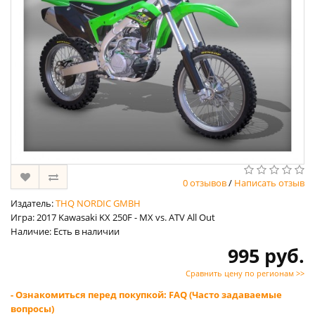
0 отзывов
/
Написать отзыв
Издатель:
THQ NORDIC GMBH
Игра: 2017 Kawasaki KX 250F - MX vs. ATV All Out
Наличие: Есть в наличии
995 руб.
Сравнить цену по регионам >>
- Ознакомиться перед покупкой: FAQ (Часто задаваемые
вопросы)