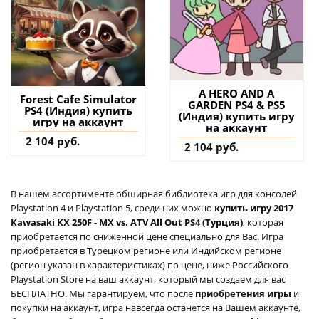
A HERO AND A
Forest Cafe Simulator
GARDEN PS4 & PS5
PS4 (Индия) купить
(Индия) купить игру
игру на аккаунт
на аккаунт
2 104 руб.
2 104 руб.
В нашем ассортименте обширная библиотека игр для консолей
Playstation 4 и Playstation 5, среди них можно
купить игру 2017
Kawasaki KX 250F - MX vs. ATV All Out PS4 (Турция)
, которая
приобретается по сниженной цене специально для Вас. Игра
приобретается в Турецком регионе или Индийском регионе
(регион указан в характеристиках) по цене, ниже Российского
Playstation Store на ваш аккаунт, который мы создаем для вас
БЕСПЛАТНО. Мы гарантируем, что после
приобретения игры
и
покупки на аккаунт, игра навсегда останется на Вашем аккаунте,