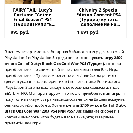
FAIRY TAIL: Lucy's
Chivalry 2 Special
Costume "Anime
Edition Content PS4
Final Season" PS4
(Турция) купить
(Турция) купить
дополнение на
дополнение на
аккаунт
995 руб.
1 991 руб.
аккаунт
В нашем ассортименте обширная библиотека игр для консолей
Playstation 4 и Playstation 5, среди них можно
купить игру 2400
очков Call of Duty: Black Ops Cold War PS4 (Турция)
, которая
приобретается по сниженной цене специально для Вас. Игра
приобретается в Турецком регионе или Индийском регионе
(регион указан в характеристиках) по цене, ниже Российского
Playstation Store на ваш аккаунт, который мы создаем для вас
БЕСПЛАТНО. Мы гарантируем, что после
приобретения игры
и
покупки на аккаунт, игра навсегда останется на Вашем аккаунте,
без каких-либо проблем. Хотите
купить 2400 очков Call of Duty:
Black Ops Cold War для PS4 или PS5
? Заказывайте скорее и в
кратчайшие сроки игра будет у вас на аккаунте) И заранее,
приятной Вам игры)