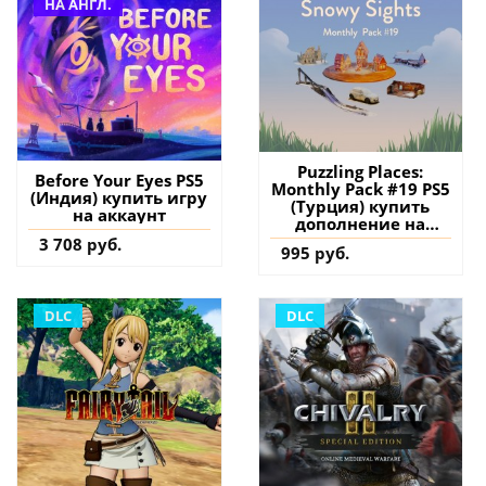
НА АНГЛ.
Puzzling Places:
Before Your Eyes PS5
Monthly Pack #19 PS5
(Индия) купить игру
(Турция) купить
на аккаунт
дополнение на
аккаунт
3 708 руб.
995 руб.
DLC
DLC