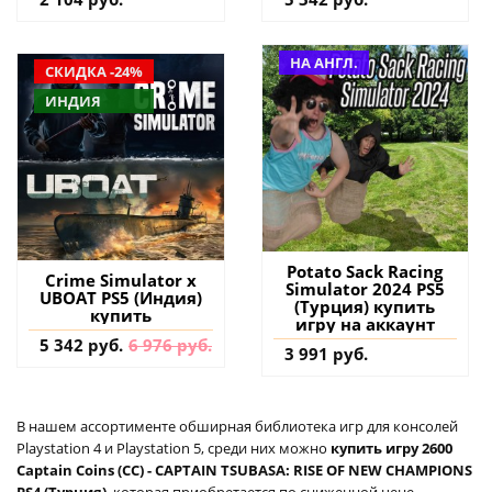
НА АНГЛ.
СКИДКА -24%
ИНДИЯ
Potato Sack Racing
Crime Simulator x
Simulator 2024 PS5
UBOAT PS5 (Индия)
(Турция) купить
купить
игру на аккаунт
5 342 руб.
6 976 руб.
3 991 руб.
В нашем ассортименте обширная библиотека игр для консолей
Playstation 4 и Playstation 5, среди них можно
купить игру 2600
Captain Coins (CC) - CAPTAIN TSUBASA: RISE OF NEW CHAMPIONS
PS4 (Турция)
, которая приобретается по сниженной цене