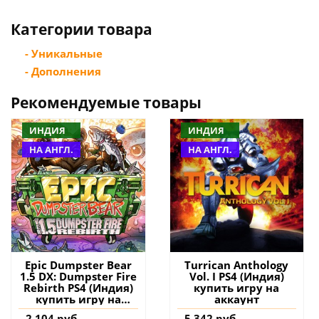
Категории товара
- Уникальные
- Дополнения
Рекомендуемые товары
ИНДИЯ
ИНДИЯ
НА АНГЛ.
НА АНГЛ.
Epic Dumpster Bear
Turrican Anthology
1.5 DX: Dumpster Fire
Vol. I PS4 (Индия)
Rebirth PS4 (Индия)
купить игру на
купить игру на
аккаунт
аккаунт
2 104 руб.
5 342 руб.