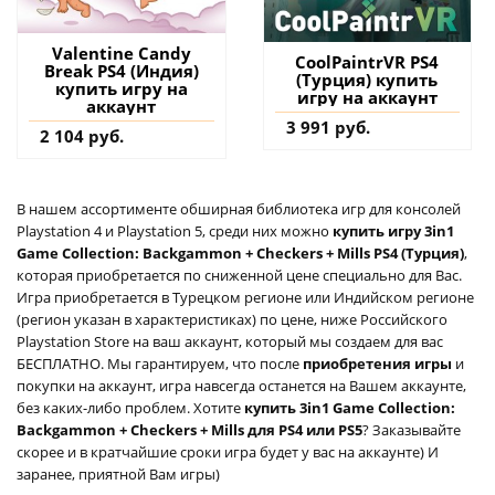
Valentine Candy
CoolPaintrVR PS4
Break PS4 (Индия)
(Турция) купить
купить игру на
игру на аккаунт
аккаунт
3 991 руб.
2 104 руб.
В нашем ассортименте обширная библиотека игр для консолей
Playstation 4 и Playstation 5, среди них можно
купить игру 3in1
Game Collection: Backgammon + Checkers + Mills PS4 (Турция)
,
которая приобретается по сниженной цене специально для Вас.
Игра приобретается в Турецком регионе или Индийском регионе
(регион указан в характеристиках) по цене, ниже Российского
Playstation Store на ваш аккаунт, который мы создаем для вас
БЕСПЛАТНО. Мы гарантируем, что после
приобретения игры
и
покупки на аккаунт, игра навсегда останется на Вашем аккаунте,
без каких-либо проблем. Хотите
купить 3in1 Game Collection:
Backgammon + Checkers + Mills для PS4 или PS5
? Заказывайте
скорее и в кратчайшие сроки игра будет у вас на аккаунте) И
заранее, приятной Вам игры)