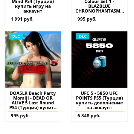
Mind PS4 (Турция)
Colour Set 1 -
купить игру на
BLAZBLUE
аккаунт
CHRONOPHANTASMA
EXTEND PS4 (Турция)
1 991 руб.
995 руб.
купить дополнение
на аккаунт
DLC
DLC
DOA5LR Beach Party
UFC 5 - 5850 UFC
Momiji - DEAD OR
POINTS PS5 (Турция)
ALIVE 5 Last Round
купить дополнение
PS4 (Турция) купить
на аккаунт
дополнение на
995 руб.
6 848 руб.
аккаунт