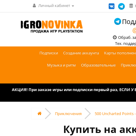
Личный кабинет
Подд
@
Обраб. зак
Тех. поддерж
Подписки
Создание аккаунта
Карты пополнен
Музыка и ритм
Образовательные
Приклю
АКЦИЯ! При заказе игры или подписки первый раз, ЕСЛИ 
Приключения
500 Uncharted Points 
Купить на акк