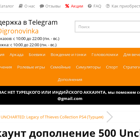
Каталог
О нас
Отзывы
Акции
FAQ
Как приобрест
ержка в Telegram
igronovinka
азов: с 10:00 до 22:00 (пн. - вс.)
ка: с 10:00 до 22:00 (пн. - вс.)
ия
Аркада
Боевики
Вождение и гонки
Головоломки
Для веч
чения
Ролевые игры
Семейные
Симуляторы
Спорт
Стратег
Дополнения
У ВАС НЕТ ТУРЕЦКОГО ИЛИ ИНДИЙСКОГО АККАУНТА, мы поможем соз
@gmail.com
- UNCHARTED: Legacy of Thieves Collection PS4 (Турция)
аунт дополнение 500 Unch