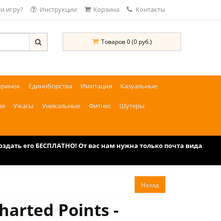
и игру?
Инструкции
Корзина
Контакты
Товаров 0 (0 руб.)
еринок
Единоборства
Имитация
Казуальные
ии
Ужасы
Уникальные
Фитнес
Шутеры
дать его БЕСПЛАТНО! От вас нам нужна только почта вида
arted Points -