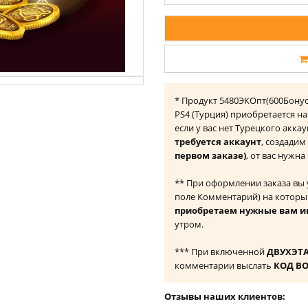
* Продукт 5480ЭКОпт(600Бонус
PS4 (Турция) приобретается н
если у вас нет Турецкого акка
требуется аккаунт
, создадим
первом заказе)
, от вас нужн
** При оформлении заказа вы
поле Комментарий) на которы
приобретаем нужные вам и
утром.
*** При включенной
ДВУХЭТ
комментарии выслать
КОД В
Отзывы наших клиентов: