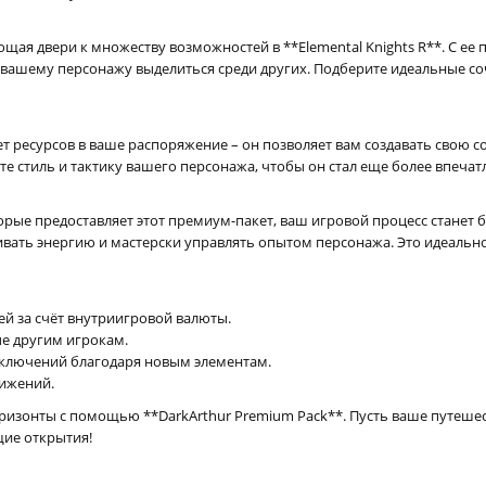
ющая двери к множеству возможностей в **Elemental Knights R**. С 
вашему персонажу выделиться среди других. Подберите идеальные со
ет ресурсов в ваше распоряжение – он позволяет вам создавать свою 
 стиль и тактику вашего персонажа, чтобы он стал еще более впеча
рые предоставляет этот премиум-пакет, ваш игровой процесс станет
ивать энергию и мастерски управлять опытом персонажа. Это идеальн
й за счёт внутриигровой валюты.
е другим игрокам.
ключений благодаря новым элементам.
тижений.
оризонты с помощью **DarkArthur Premium Pack**. Пусть ваше путеш
щие открытия!