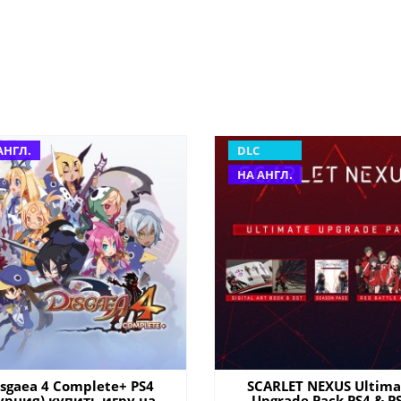
АНГЛ.
DLC
НА АНГЛ.
isgaea 4 Complete+ PS4
SCARLET NEXUS Ultima
урция) купить игру на
Upgrade Pack PS4 & P