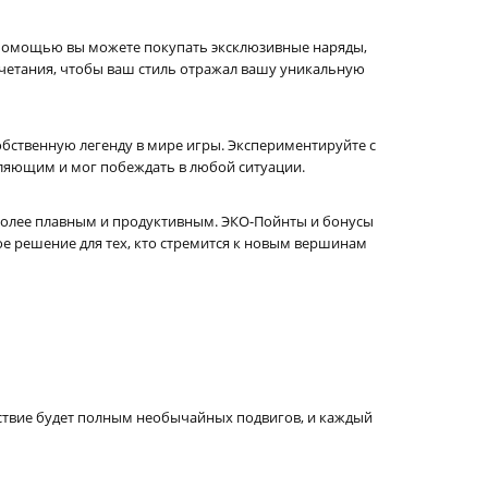
ее помощью вы можете покупать эксклюзивные наряды,
четания, чтобы ваш стиль отражал вашу уникальную
собственную легенду в мире игры. Экспериментируйте с
тляющим и мог побеждать в любой ситуации.
 более плавным и продуктивным. ЭКО-Пойнты и бонусы
ое решение для тех, кто стремится к новым вершинам
ествие будет полным необычайных подвигов, и каждый