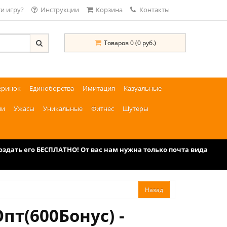
и игру?
Инструкции
Корзина
Контакты
Товаров 0 (0 руб.)
еринок
Единоборства
Имитация
Казуальные
ии
Ужасы
Уникальные
Фитнес
Шутеры
дать его БЕСПЛАТНО! От вас нам нужна только почта вида
пт(600Бонус) -