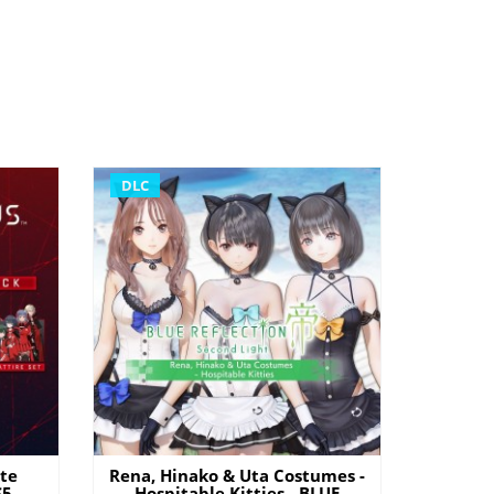
DLC
te
Rena, Hinako & Uta Costumes -
S5
Hospitable Kitties - BLUE