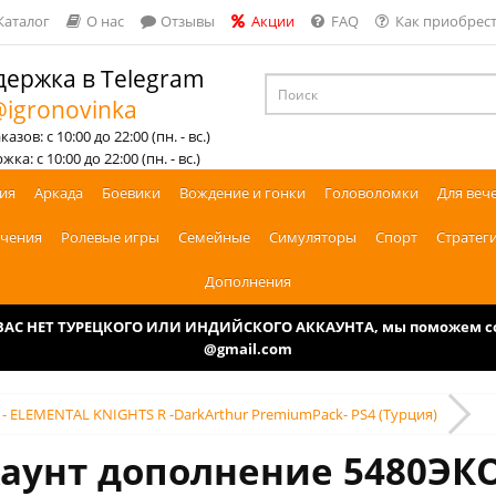
Каталог
О нас
Отзывы
Акции
FAQ
Как приобрест
ержка в Telegram
igronovinka
азов: с 10:00 до 22:00 (пн. - вс.)
ка: с 10:00 до 22:00 (пн. - вс.)
ия
Аркада
Боевики
Вождение и гонки
Головоломки
Для веч
чения
Ролевые игры
Семейные
Симуляторы
Спорт
Стратег
Дополнения
У ВАС НЕТ ТУРЕЦКОГО ИЛИ ИНДИЙСКОГО АККАУНТА, мы поможем соз
@gmail.com
- ELEMENTAL KNIGHTS R -DarkArthur PremiumPack- PS4 (Турция)
аунт дополнение 5480ЭКО