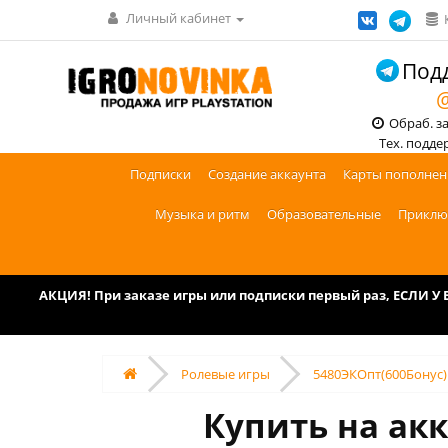
Личный кабинет
Подд
@
Обраб. зак
Тех. поддерж
Подписки
Создание аккаунта
Карты пополнен
Музыка и ритм
Образовательные
Приклю
АКЦИЯ! При заказе игры или подписки первый раз, ЕСЛИ 
Ролевые игры
5480ЭКОпт(600Бонус) 
Купить на акк