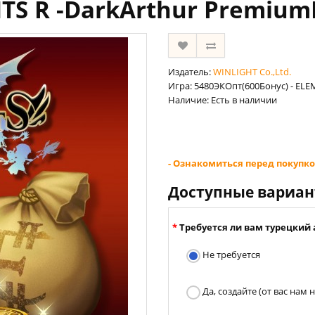
S R -DarkArthur PremiumP
Издатель:
WINLIGHT Co.,Ltd.
Игра: 5480ЭКОпт(600Бонус) - EL
Наличие: Есть в наличии
- Ознакомиться перед покупко
Доступные вариа
Требуется ли вам турецкий 
Не требуется
Да, создайте (от вас нам