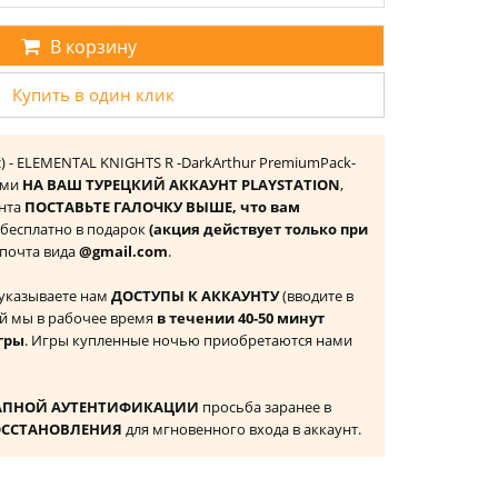
В корзину
Купить в один клик
) - ELEMENTAL KNIGHTS R -DarkArthur PremiumPack-
ами
НА ВАШ ТУРЕЦКИЙ АККАУНТ PLAYSTATION
,
унта
ПОСТАВЬТЕ ГАЛОЧКУ ВЫШЕ, что вам
 бесплатно в подарок
(акция действует только при
а почта вида
@gmail.com
.
 указываете нам
ДОСТУПЫ К АККАУНТУ
(вводите в
й мы в рабочее время
в течении 40-50 минут
гры
. Игры купленные ночью приобретаются нами
АПНОЙ АУТЕНТИФИКАЦИИ
просьба заранее в
ОССТАНОВЛЕНИЯ
для мгновенного входа в аккаунт.