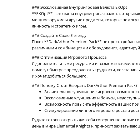
### Эксклюзивная Внутриигровая Валюта EKOpt
**EKOpt** – это ваша внутриигровая валюта, открыва
мощное оружие и другие предметы, которые помогут 
личность и стратегию игры.
### Создайте Свою Легенду
Пакет **DarkArthur Premium Pack** не просто добавля
различными комбинациями оборудования, адаптируйте
### Оптимизация Игрового Процесса
С дополнительными ресурсами и возможностями, кото
помогут быстрее преодолевать трудности, восстанавл
и хочет добиться большего.
### Почему Стоит Выбрать DarkArthur Premium Pack?
Значительное увеличение игровых возможносте
Эксклюзивные улучшения и бонусы, недоступны
Возможность повысить эффектность ваших при
Стимулирование личного игрового роста и дос
Будьте готовы открыть для себя совершенно новые г
день в мире Elemental Knights R приносит захватываю