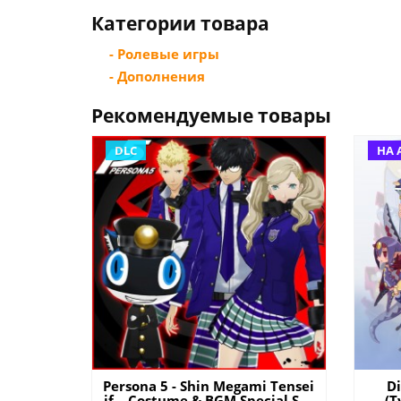
Категории товара
- Ролевые игры
- Дополнения
Рекомендуемые товары
DLC
НА 
Persona 5 - Shin Megami Tensei
D
if... Costume & BGM Special Set
(Т