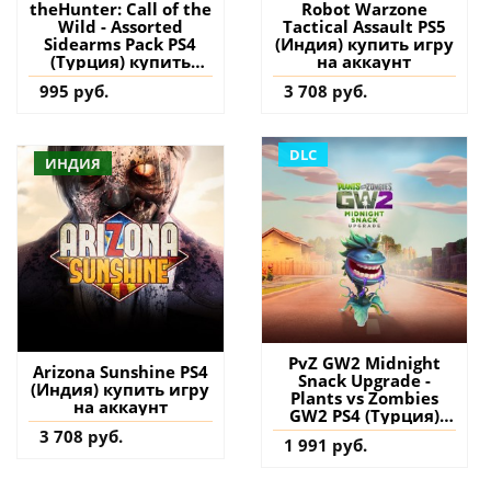
theHunter: Call of the
Robot Warzone
Wild - Assorted
Tactical Assault PS5
Sidearms Pack PS4
(Индия) купить игру
(Турция) купить
на аккаунт
дополнение на
995 руб.
3 708 руб.
аккаунт
DLC
ИНДИЯ
PvZ GW2 Midnight
Arizona Sunshine PS4
Snack Upgrade -
(Индия) купить игру
Plants vs Zombies
на аккаунт
GW2 PS4 (Турция)
купить дополнение
3 708 руб.
1 991 руб.
на аккаунт