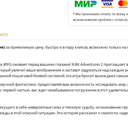
* Мы принимаем оплату по всему ми
возникновения проблем с оплатой
 (0)
ия)
за приемлимую цену, быстро и в пару кликов, возможно только на н
х JRPG оживает перед вашими глазами! 8-Bit Adventures 2 приглашает 
оторый увлечет ваше воображение и заставит задуматься над каждым
нной пошаговой боевой системой, эта игра бросит вызов даже самым
научной фантастики, предоставляя вам возможность исследовать мир, 
с первой частью, вас ждет незабываемое погружение в этот удивител
несущего в себе невероятные силы и тяжелую судьбу, исчезновение ге
жды в этой опасной ситуации. Эта история расскажет о смелости, над