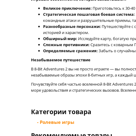
Великое приключение:
Приготовьтесь к 30-40
Стратегическая пошаговая боевая система:
командные атаки и разрушительные приемы, так
Разнообразные персонажи:
Путешествуйте с 
историей и характером.
Обширный мир:
Исследуйте карту, богатую п
Сложные противники:
Сразитесь с коварным Г
Определяемые сражения:
Забыть о случайных
Незабываемое путешествие
В 8-Bit Adventures 2 вы не просто играете — вы полно
незабываемые образы эпохи 8-битных игр, а каждый 
Почувствуйте себя частью вселенной 8-Bit Adventure
море удовольствия и стратегических вызовов. Вселен
Категории товара
- Ролевые игры
Рекомендуемые товары