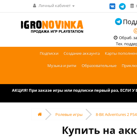
Личный кабинет
Подд
@
Обраб. зак
Тех. поддерж
Подписки
Создание аккаунта
Карты пополнен
Музыка и ритм
Образовательные
Приклю
АКЦИЯ! При заказе игры или подписки первый раз, ЕСЛИ 
Ролевые игры
8-Bit Adventures 2 PS
Купить на акк