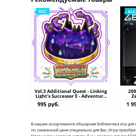
DLC
DLC
Vol.3 Additional Quest - Linking
200
Light's Successor E - Adventure
Ze
Academia: The Fractured
(Тур
995 руб.
1 9
Continent PS4 (Турция) купить
дополнение на аккаунт
В нашем ассортименте обширная библиотека игр для кон
по сниженной цене специально для Вас. Игра приобрет
Store на ваш аккаунт, который мы создаем для вас Б