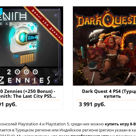
0 Zennies (+250 Bonus) -
Dark Quest 4 PS4 (Турц
nith: The Last City PS5
купить
ция) купить дополнение
91 руб.
3 991 руб.
на аккаунт
солей Playstation 4 и Playstation 5, среди них можно
купить игру 8-B
ается в Турецком регионе или Индийском регионе (регион указан в хар
ЕСПЛАТНО. Мы гарантируем, что после
приобретения игры
и покупки н