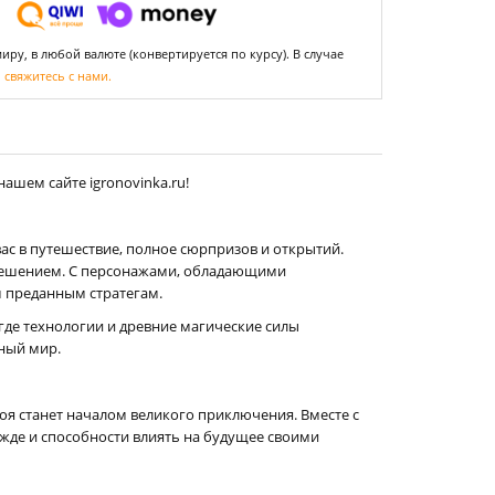
ру, в любой валюте (конвертируется по курсу). В случае
,
свяжитесь с нами.
ашем сайте igronovinka.ru!
вас в путешествие, полное сюрпризов и открытий.
 решением. С персонажами, обладающими
 преданным стратегам.
где технологии и древние магические силы
ьный мир.
роя станет началом великого приключения. Вместе с
ежде и способности влиять на будущее своими