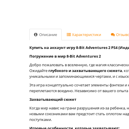
Описание
Характеристики
Отзывов
Купить на аккаунт игру 8-Bit Adventures 2 PS4 (Инд
Погружение в мир 8-Bit Adventures 2
Добро пожаловать в вселенную, где магия классически
Ожидайте
глубокого и захватывающего сюжета
, к
уникальными и запоминающимися чертами, и с изыска
Эта игра концептуально сочетает элементы фэнтези и 
переплетаются воедино. Независимо от вашего опыта 
Захватывающий сюжет
Когда мир навис на грани разрушения из-за ребенка, 
новыми союзниками вам предстоит стать оплотом наде
поступками.
Игровые особенности, которые захватывают: