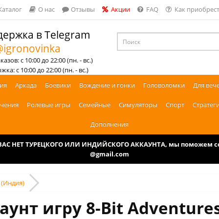
Каталог
О нас
Отзывы
Акции
FAQ
Как приобрест
ержка в Telegram
igronovinka
азов: с 10:00 до 22:00 (пн. - вс.)
ка: с 10:00 до 22:00 (пн. - вс.)
ия
Аркада
Боевики
Вождение и гонки
Головоломки
Для веч
чения
Ролевые игры
Семейные
Симуляторы
Спорт
Стратег
Дополнения
У ВАС НЕТ ТУРЕЦКОГО ИЛИ ИНДИЙСКОГО АККАУНТА, мы поможем соз
@gmail.com
4 (Индия)
аунт игру 8-Bit Adventures