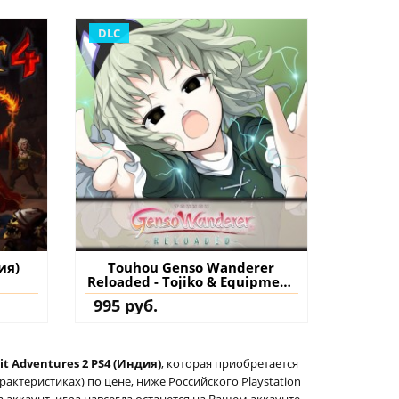
DLC
ия)
Touhou Genso Wanderer
Reloaded - Tojiko & Equipment
- GensoWanderer -RELOADED-
995 руб.
PS4 (Турция) купить
дополнение на аккаунт
it Adventures 2 PS4 (Индия)
, которая приобретается
актеристиках) по цене, ниже Российского Playstation
а аккаунт, игра навсегда останется на Вашем аккаунте,