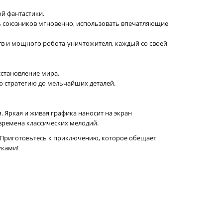
ой фантастики.
ть союзников мгновенно, использовать впечатляющие
тв и мощного робота-уничтожителя, каждый со своей
сстановление мира.
ю стратегию до мельчайших деталей.
. Яркая и живая графика наносит на экран
времена классических мелодий.
ы. Приготовьтесь к приключению, которое обещает
уками!