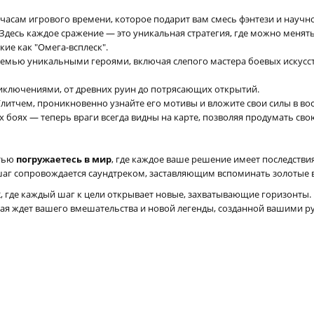
 часам игрового времени, которое подарит вам смесь фэнтези и научн
Здесь каждое сражение — это уникальная стратегия, где можно меня
ие как "Омега-всплеск".
семью уникальными героями, включая слепого мастера боевых искусс
риключениями, от древних руин до потрясающих открытий.
литчем, проникновенно узнайте его мотивы и вложите свои силы в во
 боях — теперь враги всегда видны на карте, позволяя продумать сво
стью
погружаетесь в мир
, где каждое ваше решение имеет последствия
шаг сопровождается саундтреком, заставляющим вспоминать золотые 
s 2, где каждый шаг к цели открывает новые, захватывающие горизонт
ная ждет вашего вмешательства и новой легенды, созданной вашими р