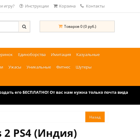
и игру?
Инструкции
Корзина
Контакты
Товаров 0 (0 руб.)
еринок
Единоборства
Имитация
Казуальные
ии
Ужасы
Уникальные
Фитнес
Шутеры
дать его БЕСПЛАТНО! От вас нам нужна только почта вида
 2 PS4 (Индия)