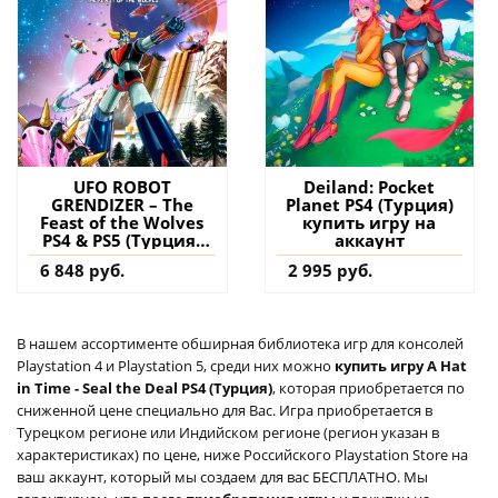
UFO ROBOT
Deiland: Pocket
GRENDIZER – The
Planet PS4 (Турция)
Feast of the Wolves
купить игру на
PS4 & PS5 (Турция)
аккаунт
купить игру на
6 848 руб.
2 995 руб.
аккаунт
В нашем ассортименте обширная библиотека игр для консолей
Playstation 4 и Playstation 5, среди них можно
купить игру A Hat
in Time - Seal the Deal PS4 (Турция)
, которая приобретается по
сниженной цене специально для Вас. Игра приобретается в
Турецком регионе или Индийском регионе (регион указан в
характеристиках) по цене, ниже Российского Playstation Store на
ваш аккаунт, который мы создаем для вас БЕСПЛАТНО. Мы