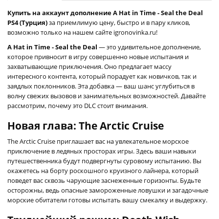
Купить на аккаунт дополнение A Hat in Time - Seal the Deal
PS4 (Турция)
за приемлимую цену, быстро и в пару кликов,
возможно только на нашем сайте igronovinka.ru!
A Hat in Time - Seal the Deal
— это удивительное дополнение,
которое привносит в игру совершенно новые испытания и
захватывающие приключения. Оно предлагает массу
интересного контента, который порадует как новичков, так и
заядлых поклонников. Эта добавка — ваш шанс углубиться в
волну свежих вызовов и занимательных возможностей. Давайте
рассмотрим, почему это DLC стоит внимания.
Новая глава: The Arctic Cruise
The Arctic Cruise приглашает вас на увлекательное морское
приключение в ледяных просторах игры. Здесь ваши навыки
путешественника будут подвергнуты суровому испытанию. Вы
окажетесь на борту роскошного круизного лайнера, который
поведет вас сквозь чарующие заснеженные горизонты. Будьте
осторожны, ведь опасные замороженные ловушки и загадочные
морские обитатели готовы испытать вашу смекалку и выдержку.