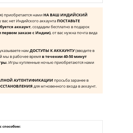
ия) приобретается нами
НА ВАШ ИНДИЙСКИЙ
 у вас нет Индийского аккаунта
ПОСТАВЬТЕ
буется аккаунт
, создадим бесплатно в подарок
и первом заказе с Индии)
, от вас нужна почта вида
 указываете нам
ДОСТУПЫ К АККАУНТУ
(вводите в
й мы в рабочее время
в течении 40-50 минут
гры
. Игры купленные ночью приобретаются нами
АПНОЙ АУТЕНТИФИКАЦИИ
просьба заранее в
ОССТАНОВЛЕНИЯ
для мгновенного входа в аккаунт.
 способом: