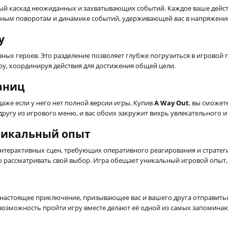
ьный каскад неожиданных и захватывающих событий. Каждое ваше дейс
анным поворотам и динамике событий, удерживающей вас в напряжении
у
ых героев. Это разделение позволяет глубже погрузиться в игровой пр
ру, координируя действия для достижения общей цели.
раниц
аже если у него нет полной версии игры. Купив
A Way Out
, вы сможет
ругу из игрового меню, и вас обоих закружит вихрь увлекательного 
никальный опыт
интерактивных сцен, требующих оперативного реагирования и страте
но рассматривать свой выбор. Игра обещает уникальный игровой опыт
о настоящее приключение, призывающее вас и вашего друга отправить
возможность пройти игру вместе делают её одной из самых запоминаю