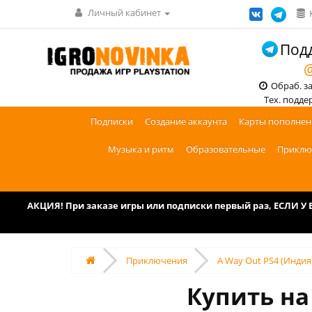
Личный кабинет
Подд
@
Обраб. зак
Тех. поддерж
Подписки
Создание аккаунта
Карты пополнен
Музыка и ритм
Образовательные
Приклю
АКЦИЯ! При заказе игры или подписки первый раз, ЕСЛИ 
Приключения
A Way Out PS4 (Индия
Купить на