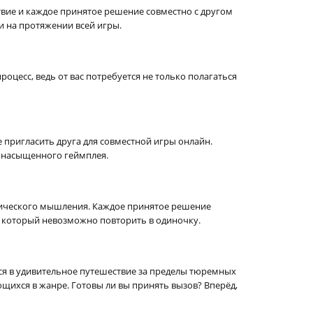
твие и каждое принятое решение совместно с другом
 на протяжении всей игры.
оцесс, ведь от вас потребуется не только полагаться
е пригласить друга для совместной игры онлайн.
и насыщенного геймплея.
гического мышления. Каждое принятое решение
, который невозможно повторить в одиночку.
ся в удивительное путешествие за пределы тюремных
щихся в жанре. Готовы ли вы принять вызов? Вперёд,