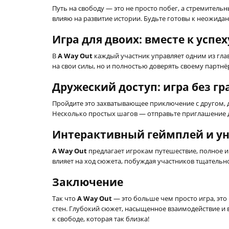
Путь на свободу — это не просто побег, а стремител
влияю на развитие истории. Будьте готовы к неожид
Игра для двоих: вместе к успех
В
A Way Out
каждый участник управляет одним из главн
на свои силы, но и полностью доверять своему партнё
Дружеский доступ: игра без г
Пройдите это захватывающее приключение с другом, д
Несколько простых шагов — отправьте приглашение д
Интерактивный геймплей и у
A Way Out
предлагает игрокам путешествие, полное 
влияет на ход сюжета, побуждая участников тщатель
Заключение
Так что
A Way Out
— это больше чем просто игра, эт
стен. Глубокий сюжет, насыщенное взаимодействие и 
к свободе, которая так близка!