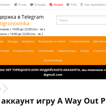
Каталог
О нас
Отзывы
Акции
FAQ
Как приобрест
ержка в Telegram
igronovinka
азов: с 10:00 до 22:00 (пн. - вс.)
ка: с 10:00 до 22:00 (пн. - вс.)
ия
Аркада
Боевики
Вождение и гонки
Головоломки
Для веч
чения
Ролевые игры
Семейные
Симуляторы
Спорт
Стратег
Дополнения
У ВАС НЕТ ТУРЕЦКОГО ИЛИ ИНДИЙСКОГО АККАУНТА, мы поможем соз
@gmail.com
)
 аккаунт игру A Way Out P