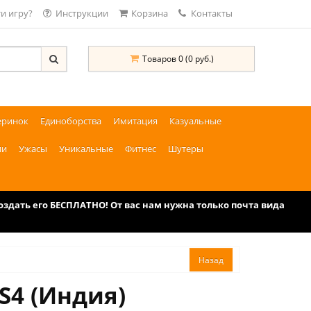
и игру?
Инструкции
Корзина
Контакты
Товаров 0 (0 руб.)
еринок
Единоборства
Имитация
Казуальные
ии
Ужасы
Уникальные
Фитнес
Шутеры
дать его БЕСПЛАТНО! От вас нам нужна только почта вида
S4 (Индия)