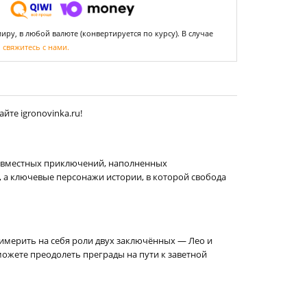
ру, в любой валюте (конвертируется по курсу). В случае
,
свяжитесь с нами.
те igronovinka.ru!
совместных приключений, наполненных
 а ключевые персонажи истории, в которой свобода
римерить на себя роли двух заключённых — Лео и
можете преодолеть преграды на пути к заветной