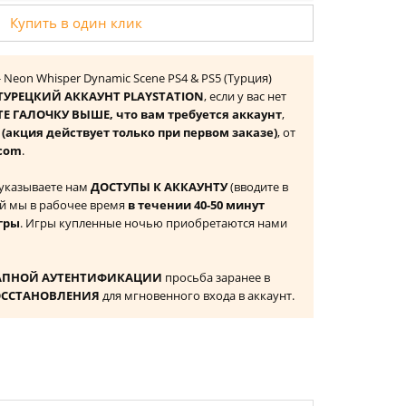
Купить в один клик
- Neon Whisper Dynamic Scene PS4 & PS5 (Турция)
ТУРЕЦКИЙ АККАУНТ PLAYSTATION
, если у вас нет
Е ГАЛОЧКУ ВЫШЕ, что вам требуется аккаунт
,
к
(акция действует только при первом заказе)
, от
com
.
 указываете нам
ДОСТУПЫ К АККАУНТУ
(вводите в
й мы в рабочее время
в течении 40-50 минут
гры
. Игры купленные ночью приобретаются нами
АПНОЙ АУТЕНТИФИКАЦИИ
просьба заранее в
ОССТАНОВЛЕНИЯ
для мгновенного входа в аккаунт.