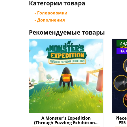
Категории товара
- Головоломки
- Дополнения
Рекомендуемые товары
ИН
НА 
A Monster's Expedition
Piec
(Through Puzzling Exhibitions)
PS5
PS4 & PS5 (Турция) купить