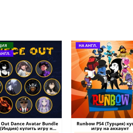
ДИЯ
НА АНГЛ.
АНГЛ.
e Out Dance Avatar Bundle
Runbow PS4 (Турция) ку
 (Индия) купить игру на
игру на аккаунт
аккаунт