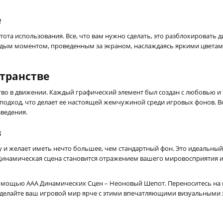
е
ота использования. Все, что вам нужно сделать, это разблокировать 
ждым моментом, проведенным за экраном, наслаждаясь яркими цветам
странстве
ство в движении. Каждый графический элемент был создан с любовью и
одход, что делает ее настоящей жемчужиной среди игровых фонов. Во
ведения.
в
у и желает иметь нечто большее, чем стандартный фон. Это идеальный 
 Динамическая сцена становится отражением вашего мировосприятия и
помощью AAA Динамических Сцен – Неоновый Шепот. Переноситесь на 
елайте ваш игровой мир ярче с этими впечатляющими визуальными э