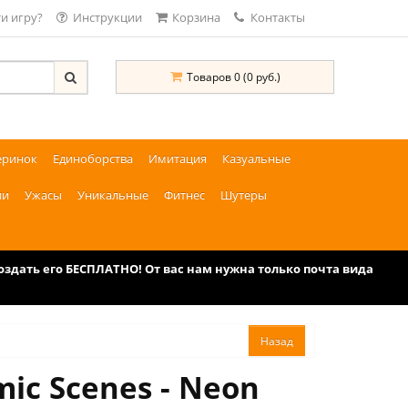
и игру?
Инструкции
Корзина
Контакты
Товаров 0 (0 руб.)
еринок
Единоборства
Имитация
Казуальные
ии
Ужасы
Уникальные
Фитнес
Шутеры
дать его БЕСПЛАТНО! От вас нам нужна только почта вида
ic Scenes - Neon