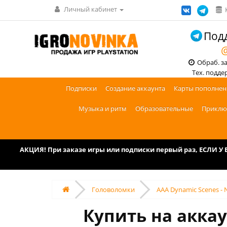
Личный кабинет
Подд
@
Обраб. зак
Тех. поддерж
Подписки
Создание аккаунта
Карты пополнен
Музыка и ритм
Образовательные
Приклю
АКЦИЯ! При заказе игры или подписки первый раз, ЕСЛИ 
Головоломки
AAA Dynamic Scenes - 
Купить на аккау