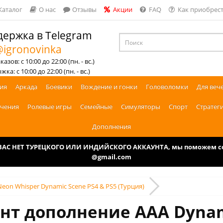
Каталог
О нас
Отзывы
Акции
FAQ
Как приобрест
ержка в Telegram
igronovinka
азов: с 10:00 до 22:00 (пн. - вс.)
ка: с 10:00 до 22:00 (пн. - вс.)
ия
Аркада
Боевики
Вождение и гонки
Головоломки
Для веч
чения
Ролевые игры
Семейные
Симуляторы
Спорт
Стратег
Дополнения
У ВАС НЕТ ТУРЕЦКОГО ИЛИ ИНДИЙСКОГО АККАУНТА, мы поможем соз
@gmail.com
Neon Whisper Dynamic Scene PS4 & PS5 (Турция)
нт дополнение AAA Dynam