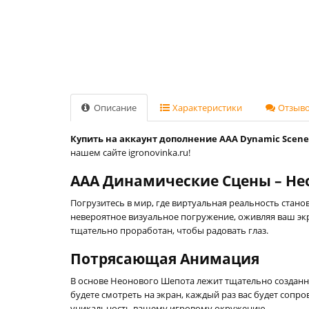
Описание
Характеристики
Отзывов
Купить на аккаунт дополнение AAA Dynamic Scenes 
нашем сайте igronovinka.ru!
AAA Динамические Сцены – Н
Погрузитесь в мир, где виртуальная реальность станов
невероятное визуальное погружение, оживляя ваш экр
тщательно проработан, чтобы радовать глаз.
Потрясающая Анимация
В основе Неонового Шепота лежит тщательно созданна
будете смотреть на экран, каждый раз вас будет соп
уникальность вашему игровому окружению.