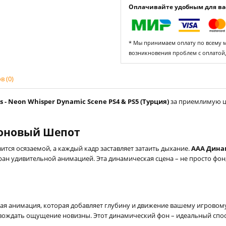
Оплачивайте удобным для вас
* Мы принимаем оплату по всему ми
возникновения проблем с оплатой
 (0)
- Neon Whisper Dynamic Scene PS4 & PS5 (Турция)
за приемлимую це
еоновый Шепот
ится осязаемой, а каждый кадр заставляет затаить дыхание.
AAA Дина
ан удивительной анимацией. Эта динамическая сцена – не просто фон,
я анимация, которая добавляет глубину и движение вашему игровому 
ровождать ощущение новизны. Этот динамический фон – идеальный спо