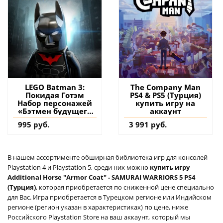
LEGO Batman 3:
The Company Man
Покидая Готэм
PS4 & PS5 (Турция)
Набор персонажей
купить игру на
«Бэтмен будущего
аккаунт
PS4 (Турция) купить
995 руб.
3 991 руб.
дополнение на
аккаунт
В нашем ассортименте обширная библиотека игр для консолей
Playstation 4 и Playstation 5, среди них можно
купить игру
Additional Horse "Armor Coat" - SAMURAI WARRIORS 5 PS4
(Турция)
, которая приобретается по сниженной цене специально
для Вас. Игра приобретается в Турецком регионе или Индийском
регионе (регион указан в характеристиках) по цене, ниже
Российского Playstation Store на ваш аккаунт, который мы