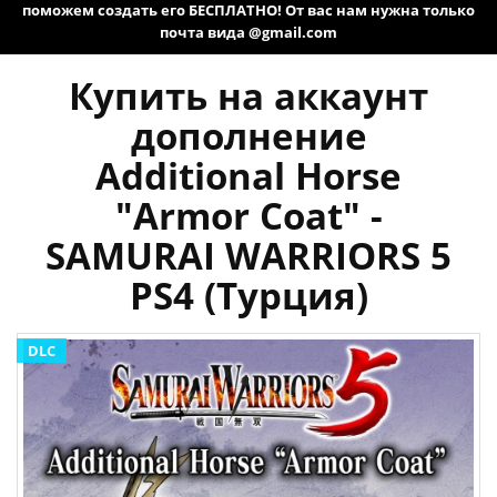
поможем создать его БЕСПЛАТНО! От вас нам нужна только
почта вида @gmail.com
Купить на аккаунт
дополнение
Additional Horse
"Armor Coat" -
SAMURAI WARRIORS 5
PS4 (Турция)
DLC