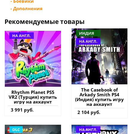
- Боевики
- Дополнения
Рекомендуемые товары
ИНДИЯ
НА АНГЛ.
НА АНГЛ.
The Casebook of
Rhythm Planet PS5
Arkady Smith PS4
VR2 (Турция) купить
(Индия) купить игру
игру на аккаунт
на аккаунт
3 991 руб.
2 104 руб.
DLC
НА АНГЛ.