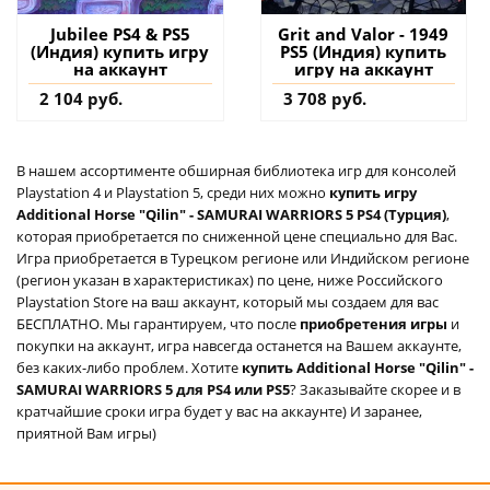
Jubilee PS4 & PS5
Grit and Valor - 1949
(Индия) купить игру
PS5 (Индия) купить
на аккаунт
игру на аккаунт
2 104 руб.
3 708 руб.
В нашем ассортименте обширная библиотека игр для консолей
Playstation 4 и Playstation 5, среди них можно
купить игру
Additional Horse "Qilin" - SAMURAI WARRIORS 5 PS4 (Турция)
,
которая приобретается по сниженной цене специально для Вас.
Игра приобретается в Турецком регионе или Индийском регионе
(регион указан в характеристиках) по цене, ниже Российского
Playstation Store на ваш аккаунт, который мы создаем для вас
БЕСПЛАТНО. Мы гарантируем, что после
приобретения игры
и
покупки на аккаунт, игра навсегда останется на Вашем аккаунте,
без каких-либо проблем. Хотите
купить Additional Horse "Qilin" -
SAMURAI WARRIORS 5 для PS4 или PS5
? Заказывайте скорее и в
кратчайшие сроки игра будет у вас на аккаунте) И заранее,
приятной Вам игры)