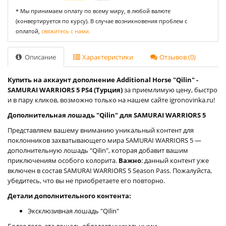
* Мы принимаем оплату по всему миру, в любой валюте
(конвертируется по курсу). В случае возникновения проблем с
оплатой,
свяжитесь с нами.
Описание
Характеристики
Отзывов (0)
Купить на аккаунт дополнение Additional Horse "Qilin" -
SAMURAI WARRIORS 5 PS4 (Турция)
за приемлимую цену, быстро
и в пару кликов, возможно только на нашем сайте igronovinka.ru!
Дополнительная лошадь "Qilin" для SAMURAI WARRIORS 5
Представляем вашему вниманию уникальный контент для
поклонников захватывающего мира SAMURAI WARRIORS 5 —
дополнительную лошадь "Qilin", которая добавит вашим
приключениям особого колорита.
Важно
: данный контент уже
включен в состав SAMURAI WARRIORS 5 Season Pass. Пожалуйста,
убедитесь, что вы не приобретаете его повторно.
Детали дополнительного контента:
Эксклюзивная лошадь "Qilin"
Более того, эта лошадь обладает уникальными