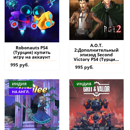
A.O.T.
Robonauts PS4
2:Дополнительный
(Турция) купить
эпизод Second
игру на аккаунт
Victory PS4 (Турция)
купить дополнение
995 руб.
995 руб.
на аккаунт
ИНДИЯ
ИНДИЯ
НА АНГЛ.