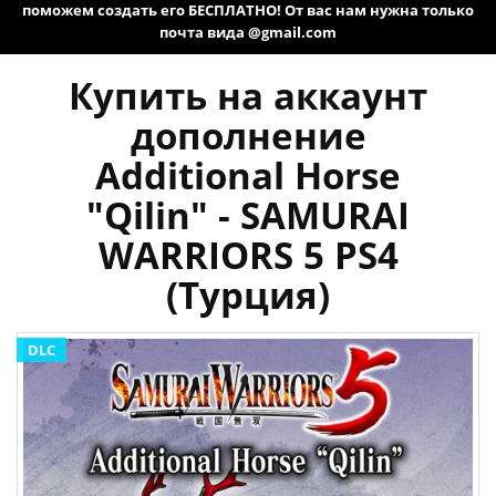
поможем создать его БЕСПЛАТНО! От вас нам нужна только
почта вида @gmail.com
Купить на аккаунт
дополнение
Additional Horse
"Qilin" - SAMURAI
WARRIORS 5 PS4
(Турция)
DLC