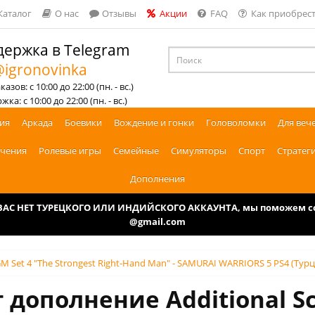
Каталог
О нас
Отзывы
Акции
FAQ
Как приобрест
ержка в Telegram
igronovinka
азов: с 10:00 до 22:00 (пн. - вс.)
ка: с 10:00 до 22:00 (пн. - вс.)
ия
Аркада
Боевики
Вождение и гонки
Головоломки
Для веч
чения
Ролевые игры
Семейные
Симуляторы
Спорт
Стратег
Дополнения
У ВАС НЕТ ТУРЕЦКОГО ИЛИ ИНДИЙСКОГО АККАУНТА, мы поможем соз
@gmail.com
BGM Set 4 "The Strongest Right-Hand Man" - SAMURAI WARRIORS 5 PS4 (Турц
 дополнение Additional Sc