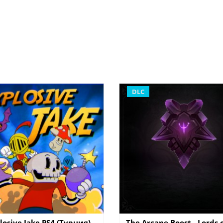
DLC
losive Jake PS4 (Турция)
The Arcane Boost - Lords 