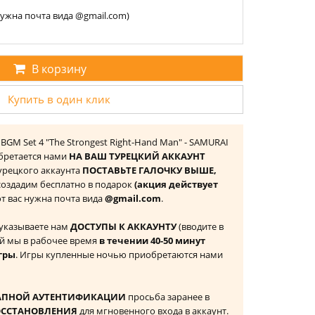
 нужна почта вида @gmail.com)
В корзину
Купить в один клик
& BGM Set 4 "The Strongest Right-Hand Man" - SAMURAI
обретается нами
НА ВАШ ТУРЕЦКИЙ АККАУНТ
 Турецкого аккаунта
ПОСТАВЬТЕ ГАЛОЧКУ ВЫШЕ,
 создадим бесплатно в подарок
(акция действует
 от вас нужна почта вида
@gmail.com
.
 указываете нам
ДОСТУПЫ К АККАУНТУ
(вводите в
й мы в рабочее время
в течении 40-50 минут
гры
. Игры купленные ночью приобретаются нами
АПНОЙ АУТЕНТИФИКАЦИИ
просьба заранее в
ОССТАНОВЛЕНИЯ
для мгновенного входа в аккаунт.