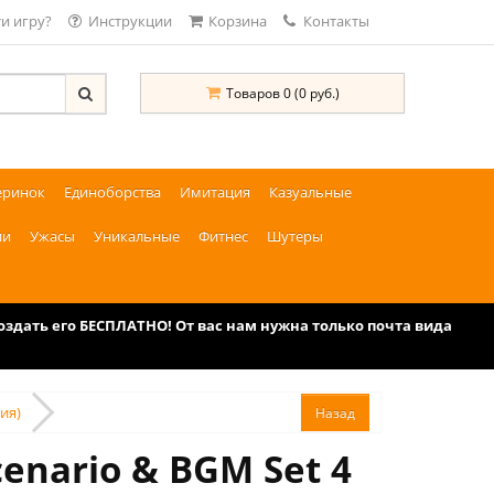
и игру?
Инструкции
Корзина
Контакты
Товаров 0 (0 руб.)
еринок
Единоборства
Имитация
Казуальные
ии
Ужасы
Уникальные
Фитнес
Шутеры
дать его БЕСПЛАТНО! От вас нам нужна только почта вида
ия)
enario & BGM Set 4