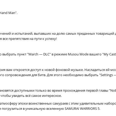
Hand Man".
ючений и испытаний, выпавших на долю самых преданных товарищей да
все препятствия на пути к успеху!
 выбрать пункт "March — DLC" в режиме Musou Mode вашего "My Castl
 вам откроется доступ к новой фоновой музыке. Насладиться ей можно
о сопровождения для битв. Для этого необходимо выбрать "Settings — C
новятся доступными только во время прохождения первой главы "Nobun
 чтобы увидеть всё самое интересное.
 атмосферу эпохи воинственных самураев с этим удивительным набор
е погрузиться в уникальную вселенную SAMURAI WARRIORS 5.