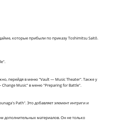
йме, которые прибыли по приказу Toshimitsu Saitō.
e".
, перейдя в меню "Vault — Music Theater". Также у
hange Music" в меню "Preparing for Battle".
aga's Path". Это добавляет элемент интриги и
ом дополнительных материалов. Он не только