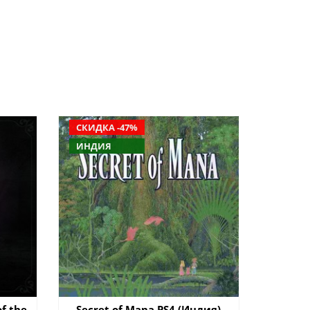
СКИДКА -47%
ИНДИЯ
of the
Secret of Mana PS4 (Индия)