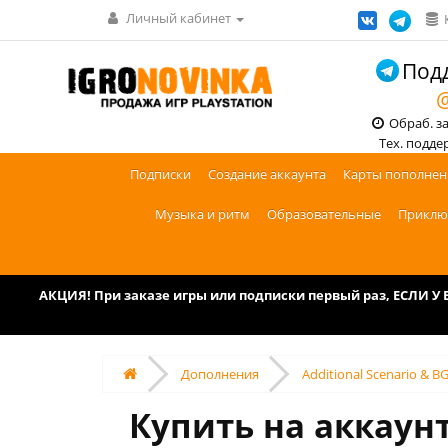
Личный кабинет
Подд
@
Обраб. зак
Тех. поддерж
Подписки
Создание аккаунта
Карты пополнен
Музыка и ритм
Образовательные
Приклю
АКЦИЯ! При заказе игры или подписки первый раз, ЕСЛИ 
Дополнения
Additional Scenario & 
Купить на аккаунт