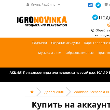
Личный кабинет
Подд
@
Обраб. зак
Тех. поддерж
Подписки
Создание аккаунта
Карты пополнен
Музыка и ритм
Образовательные
Приклю
АКЦИЯ! При заказе игры или подписки первый раз, ЕСЛИ 
Дополнения
Additional Scenario & B
Купить на аккаунт