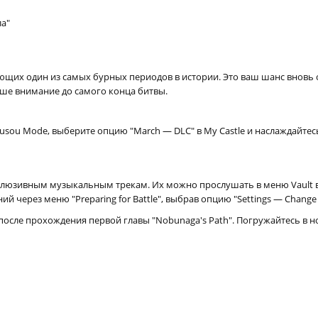
а"
щих один из самых бурных периодов в истории. Это ваш шанс вновь о
ше внимание до самого конца битвы.
usou Mode, выберите опцию "March — DLC" в My Castle и наслаждайт
склюзивным музыкальным трекам. Их можно прослушать в меню Vault в 
через меню "Preparing for Battle", выбрав опцию "Settings — Change 
 после прохождения первой главы "Nobunaga's Path". Погружайтесь в