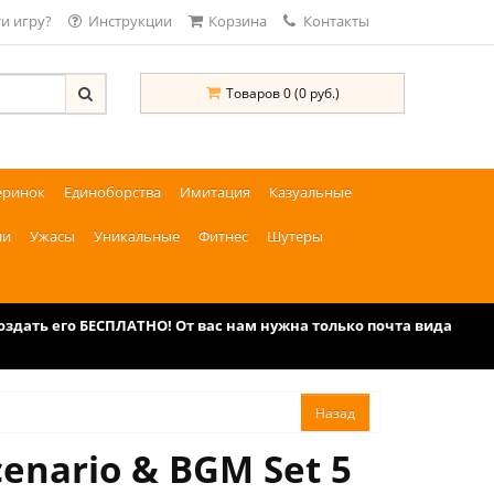
и игру?
Инструкции
Корзина
Контакты
Товаров 0 (0 руб.)
еринок
Единоборства
Имитация
Казуальные
ии
Ужасы
Уникальные
Фитнес
Шутеры
дать его БЕСПЛАТНО! От вас нам нужна только почта вида
enario & BGM Set 5