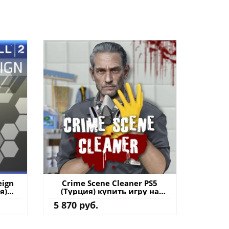
eign
Crime Scene Cleaner PS5
я)
(Турция) купить игру на
на
аккаунт
5 870 руб.