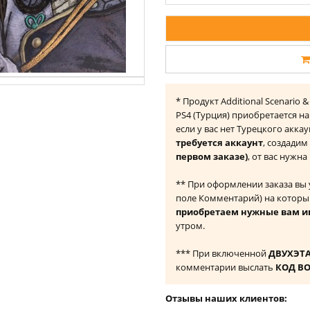
* Продукт Additional Scenario 
PS4 (Турция) приобретается н
если у вас нет Турецкого акка
требуется аккаунт
, создадим
первом заказе)
, от вас нужн
** При оформлении заказа вы
поле Комментарий) на которы
приобретаем нужные вам и
утром.
*** При включенной
ДВУХЭТ
комментарии выслать
КОД В
Отзывы наших клиентов: