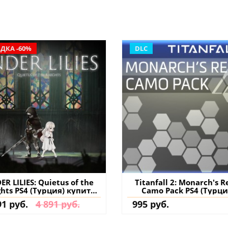
ДКА -60%
DLC
ER LILIES: Quietus of the
Titanfall 2: Monarch's R
ghts PS4 (Турция) купить
Camo Pack PS4 (Турци
игру на аккаунт
купить дополнение 
91 руб.
4 891 руб.
995 руб.
аккаунт