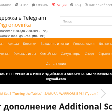
Каталог
О нас
Отзывы
Акции
FAQ
Как приобрест
ержка в Telegram
igronovinka
азов: с 10:00 до 22:00 (пн. - вс.)
ка: с 10:00 до 22:00 (пн. - вс.)
ия
Аркада
Боевики
Вождение и гонки
Головоломки
Для веч
чения
Ролевые игры
Семейные
Симуляторы
Спорт
Стратег
Дополнения
У ВАС НЕТ ТУРЕЦКОГО ИЛИ ИНДИЙСКОГО АККАУНТА, мы поможем соз
@gmail.com
GM Set 5 "Turning the Tables" - SAMURAI WARRIORS 5 PS4 (Турция)
 дополнение Additional Sc