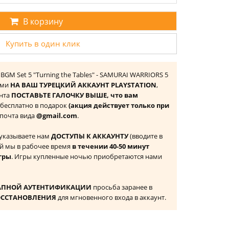
В корзину
Купить в один клик
& BGM Set 5 "Turning the Tables" - SAMURAI WARRIORS 5
ами
НА ВАШ ТУРЕЦКИЙ АККАУНТ PLAYSTATION
,
унта
ПОСТАВЬТЕ ГАЛОЧКУ ВЫШЕ, что вам
 бесплатно в подарок
(акция действует только при
а почта вида
@gmail.com
.
 указываете нам
ДОСТУПЫ К АККАУНТУ
(вводите в
й мы в рабочее время
в течении 40-50 минут
гры
. Игры купленные ночью приобретаются нами
АПНОЙ АУТЕНТИФИКАЦИИ
просьба заранее в
ОССТАНОВЛЕНИЯ
для мгновенного входа в аккаунт.