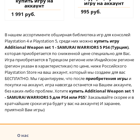
купить игру на
игру на аккаунт
аккаунт
995 руб.
1 991 руб.
В нашем ассортименте обширная библиотека игр для консолей
Playstation 4 и Playstation 5, среди них можно
купить игру
Additional Weapon set 1 - SAMURAI WARRIORS 5 PS4 (Турция)
,
которая приобретается по сниженной цене специально для Вас.
Игра приобретается в Турецком регионе или Индийском регионе
(регион указан в характеристиках) по цене, ниже Российского
Playstation Store на ваш аккаунт, который мы создаем для вас
БЕСПЛАТНО. Мы гарантируем, что после
приобретения игры
и
покупки на аккаунт, игра навсегда останется на Вашем аккаунте,
без каких-либо проблем. Хотите
купить Additional Weapon set 1
- SAMURAI WARRIORS 5 для PS4 или PS5
? Заказывайте скорее и в
кратчайшие сроки игра будет у вас на аккаунте) И заранее,
приятной Вам игры)
О нас