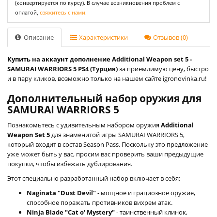
(конвертируется по курсу). В случае возникновения проблем с
оплатой,
свяжитесь с нами.
Описание
Характеристики
Отзывов (0)
Купить на аккаунт дополнение Additional Weapon set 5 -
SAMURAI WARRIORS 5 PS4 (Турция)
за приемлимую цену, быстро
и в пару кликов, возможно только на нашем сайте igronovinka.ru!
Дополнительный набор оружия для
SAMURAI WARRIORS 5
Познакомьтесь с удивительным набором оружия
Additional
Weapon Set 5
для знаменитой игры SAMURAI WARRIORS 5,
который входит в состав Season Pass. Поскольку это предложение
уже может быть у вас, просим вас проверить ваши предыдущие
покупки, чтобы избежать дублирования.
Этот специально разработанный набор включает в себя:
Naginata "Dust Devil"
- мощное и грациозное оружие,
способное поражать противников вихрем атак.
Ninja Blade "Cat o' Mystery"
- таинственный клинок,