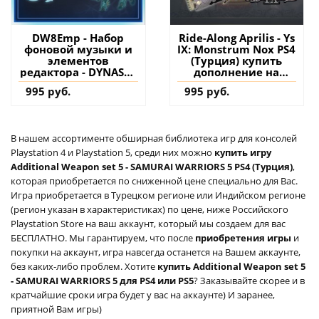
DW8Emp - Набор
Ride-Along Aprilis - Ys
фоновой музыки и
IX: Monstrum Nox PS4
элементов
(Турция) купить
редактора - DYNASTY
дополнение на
WARRIORS 8 Empires
аккаунт
995 руб.
995 руб.
PS4 (Турция) купить
дополнение на
аккаунт
В нашем ассортименте обширная библиотека игр для консолей
Playstation 4 и Playstation 5, среди них можно
купить игру
Additional Weapon set 5 - SAMURAI WARRIORS 5 PS4 (Турция)
,
которая приобретается по сниженной цене специально для Вас.
Игра приобретается в Турецком регионе или Индийском регионе
(регион указан в характеристиках) по цене, ниже Российского
Playstation Store на ваш аккаунт, который мы создаем для вас
БЕСПЛАТНО. Мы гарантируем, что после
приобретения игры
и
покупки на аккаунт, игра навсегда останется на Вашем аккаунте,
без каких-либо проблем. Хотите
купить Additional Weapon set 5
- SAMURAI WARRIORS 5 для PS4 или PS5
? Заказывайте скорее и в
кратчайшие сроки игра будет у вас на аккаунте) И заранее,
приятной Вам игры)