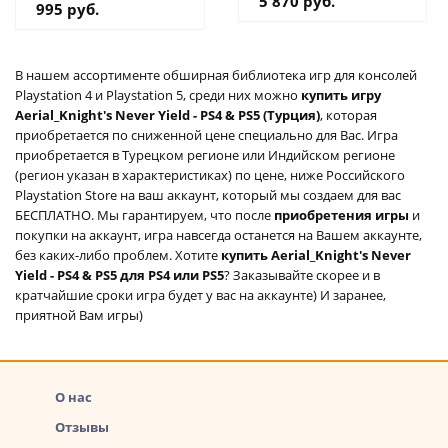
5 870 руб.
995 руб.
дополнение на
аккаунт
В нашем ассортименте обширная библиотека игр для консолей
Playstation 4 и Playstation 5, среди них можно
купить игру
Aerial_Knight's Never Yield - PS4 & PS5 (Турция)
, которая
приобретается по сниженной цене специально для Вас. Игра
приобретается в Турецком регионе или Индийском регионе
(регион указан в характеристиках) по цене, ниже Российского
Playstation Store на ваш аккаунт, который мы создаем для вас
БЕСПЛАТНО. Мы гарантируем, что после
приобретения игры
и
покупки на аккаунт, игра навсегда останется на Вашем аккаунте,
без каких-либо проблем. Хотите
купить Aerial_Knight's Never
Yield - PS4 & PS5 для PS4 или PS5
? Заказывайте скорее и в
кратчайшие сроки игра будет у вас на аккаунте) И заранее,
приятной Вам игры)
О нас
Отзывы