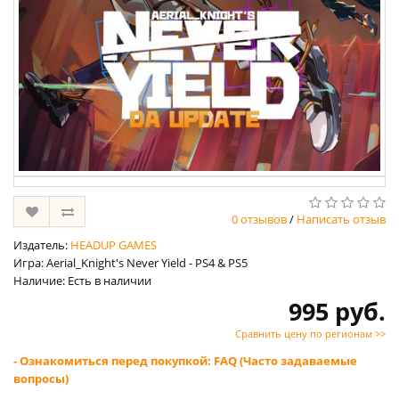
0 отзывов
/
Написать отзыв
Издатель:
HEADUP GAMES
Игра: Aerial_Knight's Never Yield - PS4 & PS5
Наличие: Есть в наличии
995 руб.
Сравнить цену по регионам >>
- Ознакомиться перед покупкой: FAQ (Часто задаваемые
вопросы)