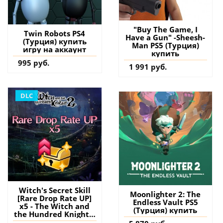
"Buy The Game, I
Twin Robots PS4
Have a Gun" -Sheesh-
(Турция) купить
Man PS5 (Турция)
игру на аккаунт
купить
995 руб.
1 991 руб.
DLC
Witch's Secret Skill
Moonlighter 2: The
[Rare Drop Rate UP]
Endless Vault PS5
x5 - The Witch and
(Турция) купить
the Hundred Knight 2
PS4 (Турция) купить