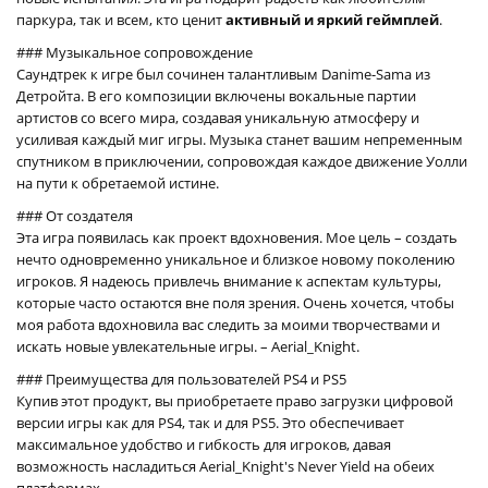
паркура, так и всем, кто ценит
активный и яркий геймплей
.
### Музыкальное сопровождение
Саундтрек к игре был сочинен талантливым Danime-Sama из
Детройта. В его композиции включены вокальные партии
артистов со всего мира, создавая уникальную атмосферу и
усиливая каждый миг игры. Музыка станет вашим непременным
спутником в приключении, сопровождая каждое движение Уолли
на пути к обретаемой истине.
### От создателя
Эта игра появилась как проект вдохновения. Мое цель – создать
нечто одновременно уникальное и близкое новому поколению
игроков. Я надеюсь привлечь внимание к аспектам культуры,
которые часто остаются вне поля зрения. Очень хочется, чтобы
моя работа вдохновила вас следить за моими творчествами и
искать новые увлекательные игры. – Aerial_Knight.
### Преимущества для пользователей PS4 и PS5
Купив этот продукт, вы приобретаете право загрузки цифровой
версии игры как для PS4, так и для PS5. Это обеспечивает
максимальное удобство и гибкость для игроков, давая
возможность насладиться Aerial_Knight's Never Yield на обеих
платформах.