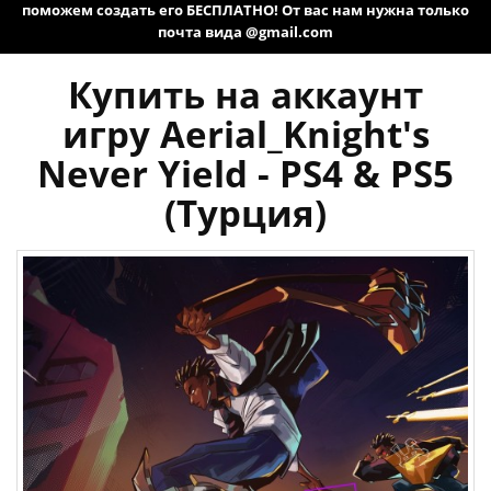
поможем создать его БЕСПЛАТНО! От вас нам нужна только
почта вида @gmail.com
Купить на аккаунт
игру Aerial_Knight's
Never Yield - PS4 & PS5
(Турция)