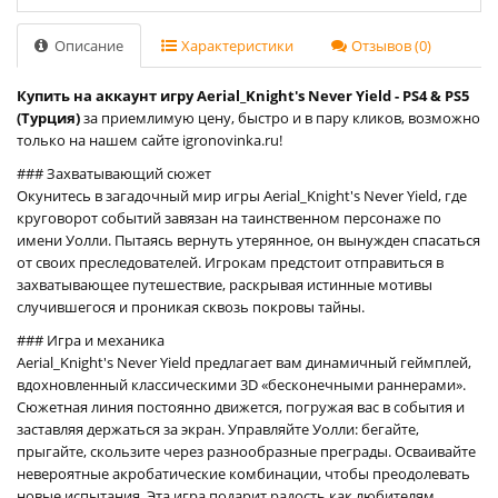
Описание
Характеристики
Отзывов (0)
Купить на аккаунт игру Aerial_Knight's Never Yield - PS4 & PS5
(Турция)
за приемлимую цену, быстро и в пару кликов, возможно
только на нашем сайте igronovinka.ru!
### Захватывающий сюжет
Окунитесь в загадочный мир игры Aerial_Knight's Never Yield, где
круговорот событий завязан на таинственном персонаже по
имени Уолли. Пытаясь вернуть утерянное, он вынужден спасаться
от своих преследователей. Игрокам предстоит отправиться в
захватывающее путешествие, раскрывая истинные мотивы
случившегося и проникая сквозь покровы тайны.
### Игра и механика
Aerial_Knight's Never Yield предлагает вам динамичный геймплей,
вдохновленный классическими 3D «бесконечными раннерами».
Сюжетная линия постоянно движется, погружая вас в события и
заставляя держаться за экран. Управляйте Уолли: бегайте,
прыгайте, скользите через разнообразные преграды. Осваивайте
невероятные акробатические комбинации, чтобы преодолевать
новые испытания. Эта игра подарит радость как любителям