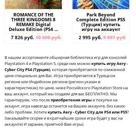
ROMANCE OF THE
Park Beyond
THREE KINGDOMS 8
Complete Edition PS5
REMAKE Digital
(Турция) купить
Deluxe Edition (PS4 &
игру на аккаунт
PS5) (Турция) купить
7 826 руб.
10 500 руб.
2 995 руб.
9 897 руб.
игру на аккаунт
В нашем ассортименте обширная библиотека игр для консолей
Playstation 4 и Playstation 5, среди них можно
купить игру Aery -
Cyber City PS4 (Турция)
, которая приобретается по сниженной
цене специально для Вас. Игра приобретается в Турецком
регионе или Индийском регионе (регион указан в
характеристиках) по цене, ниже Российского Playstation Store на
ваш аккаунт, который мы создаем для вас БЕСПЛАТНО. Мы
гарантируем, что после
приобретения игры
и покупки на
аккаунт, игра навсегда останется на Вашем аккаунте, без каких-
либо проблем. Хотите
купить Aery - Cyber City для PS4 или PS5
?
Заказывайте скорее и в кратчайшие сроки игра будет у вас на
аккаунте) И заранее, приятной Вам игры)