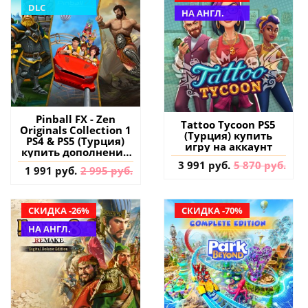
DLC
НА АНГЛ.
Pinball FX - Zen
Tattoo Tycoon PS5
Originals Collection 1
(Турция) купить
PS4 & PS5 (Турция)
игру на аккаунт
купить дополнение
на аккаунт
3 991 руб.
5 870 руб.
1 991 руб.
2 995 руб.
СКИДКА -26%
СКИДКА -70%
НА АНГЛ.