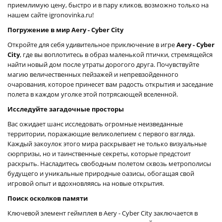
приемлимую цену, быстро и в пару кликов, возможно только на
нашем сайте igronovinka.ru!
Погружение в мир Aery - Cyber City
Откройте для себя удивительное приключение в игре
Aery - Cyber
City
, где вы воплотитесь в образ маленькой птички, стремящейся
найти новый дом после утраты дорогого друга. Почувствуйте
магию величественных пейзажей и непревзойденного
очарования, которое принесет вам радость открытия и заседание
полета в каждом уголке этой потрясающей вселенной.
Исследуйте загадочные просторы
Вас ожидает шанс исследовать огромные неизведанные
территории, поражающие великолепием с первого взгляда.
Каждый закоулок этого мира раскрывает не только визуальные
сюрпризы, но и таинственные секреты, которые предстоит
раскрыть. Насладитесь свободным полетом сквозь метрополисы
будущего и уникальные природные оазисы, обогащая свой
игровой опыт и вдохновляясь на новые открытия.
Поиск осколков памяти
Ключевой элемент геймплея в Aery - Cyber City заключается в