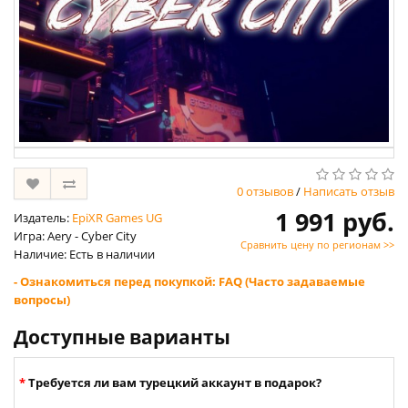
0 отзывов
/
Написать отзыв
1 991 руб.
Издатель:
EpiXR Games UG
Игра: Aery - Cyber City
Сравнить цену по регионам >>
Наличие: Есть в наличии
- Ознакомиться перед покупкой: FAQ (Часто задаваемые
вопросы)
Доступные варианты
Требуется ли вам турецкий аккаунт в подарок?