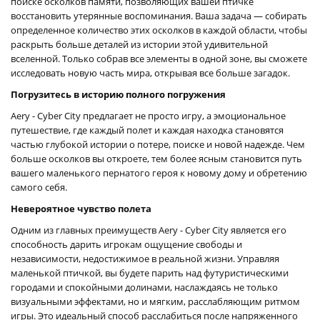
поиске осколков памяти, позволяющих вашей птичке
восстановить утерянные воспоминания. Ваша задача — собирать
определенное количество этих осколков в каждой области, чтобы
раскрыть больше деталей из истории этой удивительной
вселенной. Только собрав все элементы в одной зоне, вы сможете
исследовать новую часть мира, открывая все больше загадок.
Погрузитесь в историю полного погружения
Aery - Cyber City предлагает не просто игру, а эмоциональное
путешествие, где каждый полет и каждая находка становятся
частью глубокой истории о потере, поиске и новой надежде. Чем
больше осколков вы откроете, тем более ясным становится путь
вашего маленького пернатого героя к новому дому и обретению
самого себя.
Невероятное чувство полета
Одним из главных преимуществ Aery - Cyber City является его
способность дарить игрокам ощущение свободы и
независимости, недостижимое в реальной жизни. Управляя
маленькой птичкой, вы будете парить над футуристическими
городами и спокойными долинами, наслаждаясь не только
визуальными эффектами, но и мягким, расслабляющим ритмом
игры. Это идеальный способ расслабиться после напряженного