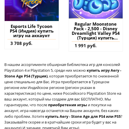
Regular Moonstone
Esports Life Tycoon
Pack - 2,500 - Disney
PS4 (Индия) купить
Dreamlight Valley PS4
игру на аккаунт
(Турция) купить
дополнение на
3 708 руб.
1 991 руб.
аккаунт
В нашем ассортименте обширная библиотека игр для консолей
Playstation 4 и Playstation 5, среди них можно
купить игру Aery -
Stone Age PS4 (Турция)
, которая приобретается по сниженной
цене специально для Вас. Игра приобретается в Турецком
регионе или Индийском регионе (регион указан в
характеристиках) по цене, ниже Российского Playstation Store на
ваш аккаунт, который мы создаем для вас БЕСПЛАТНО. Мы
гарантируем, что после
приобретения игры
и покупки на
аккаунт, игра навсегда останется на Вашем аккаунте, без каких-
либо проблем. Хотите
купить Aery - Stone Age для PS4 или PS5
?
Заказывайте скорее и в кратчайшие сроки игра будет у вас на
аккаунте) И заранее, приятной Вам игры)