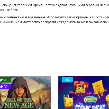
щающейся героиней Фрейей, а также дебютирующими героями Феликс
уозных боях.
ры с
ловкостью и временем
. Используйте такие приемы, как остано
е мышление и мастерство превратят каждое испытание в захватывающе
ДИЯ
DLC
АНГЛ.