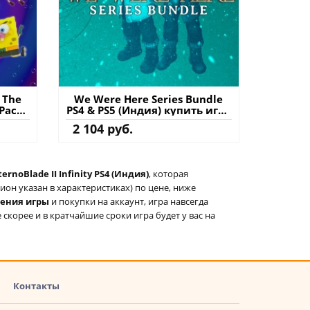
 The
We Were Here Series Bundle
 Pack
PS4 & PS5 (Индия) купить игру
упить
на аккаунт
2 104 руб.
нт
ernoBlade II Infinity PS4 (Индия)
, которая
он указан в характеристиках) по цене, ниже
тения игры
и покупки на аккаунт, игра навсегда
 скорее и в кратчайшие сроки игра будет у вас на
Контакты