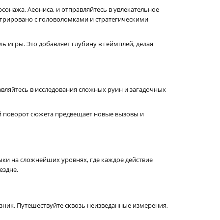
онажа, Аеониса, и отправляйтесь в увлекательное
грировано с головоломками и стратегическими
 игры. Это добавляет глубину в геймплей, делая
вляйтесь в исследования сложных руин и загадочных
ый поворот сюжета предвещает новые вызовы и
выки на сложнейших уровнях, где каждое действие
ездне.
зник. Путешествуйте сквозь неизведанные измерения,