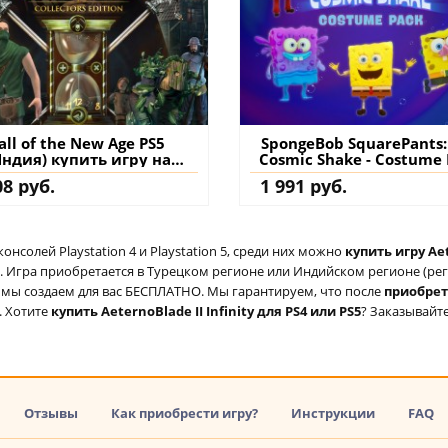
all of the New Age PS5
SpongeBob SquarePants:
Индия) купить игру на
Cosmic Shake - Costume
аккаунт
DLC PS4 & PS5 (Турция) к
08 руб.
1 991 руб.
дополнение на аккау
солей Playstation 4 и Playstation 5, среди них можно
купить игру Aet
 Игра приобретается в Турецком регионе или Индийском регионе (реги
ый мы создаем для вас БЕСПЛАТНО. Мы гарантируем, что после
приобре
. Хотите
купить AeternoBlade II Infinity для PS4 или PS5
? Заказывайте
Отзывы
Как приобрести игру?
Инструкции
FAQ