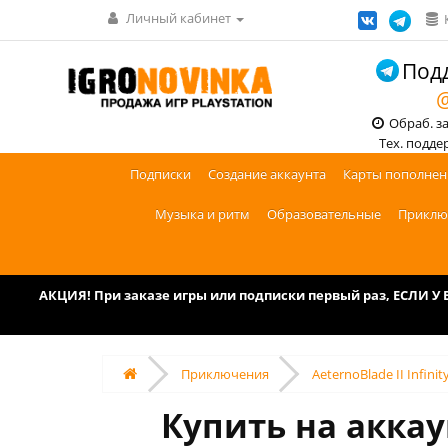
Личный кабинет
Подд
@
Обраб. зак
Тех. поддерж
Подписки
Создание аккаунта
Карты пополнен
Музыка и ритм
Образовательные
Приклю
АКЦИЯ! При заказе игры или подписки первый раз, ЕСЛИ 
Приключения
AeternoBlade II Infini
Купить на аккаун