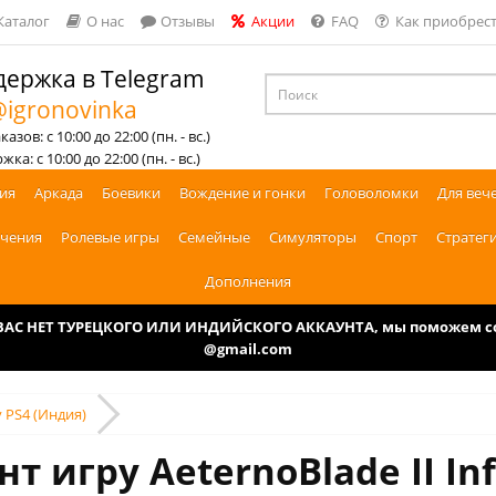
Каталог
О нас
Отзывы
Акции
FAQ
Как приобрест
ержка в Telegram
igronovinka
азов: с 10:00 до 22:00 (пн. - вс.)
ка: с 10:00 до 22:00 (пн. - вс.)
ия
Аркада
Боевики
Вождение и гонки
Головоломки
Для веч
чения
Ролевые игры
Семейные
Симуляторы
Спорт
Стратег
Дополнения
У ВАС НЕТ ТУРЕЦКОГО ИЛИ ИНДИЙСКОГО АККАУНТА, мы поможем соз
@gmail.com
ty PS4 (Индия)
т игру AeternoBlade II Inf