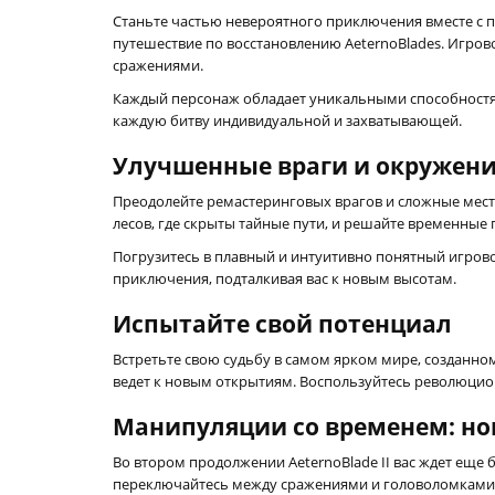
Станьте частью невероятного приключения вместе с 
путешествие по восстановлению AeternoBlades. Игро
сражениями.
Каждый персонаж обладает уникальными способностями
каждую битву индивидуальной и захватывающей.
Улучшенные враги и окружен
Преодолейте ремастеринговых врагов и сложные мест
лесов, где скрыты тайные пути, и решайте временные
Погрузитесь в плавный и интуитивно понятный игров
приключения, подталкивая вас к новым высотам.
Испытайте свой потенциал
Встретьте свою судьбу в самом ярком мире, созданном
ведет к новым открытиям. Воспользуйтесь революцион
Манипуляции со временем: но
Во втором продолжении AeternoBlade II вас ждет еще
переключайтесь между сражениями и головоломками