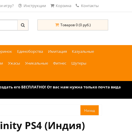
и игру?
Инструкции
Корзина
Контакты
Товаров 0 (0 руб.)
еринок
Единоборства
Имитация
Казуальные
ии
Ужасы
Уникальные
Фитнес
Шутеры
дать его БЕСПЛАТНО! От вас нам нужна только почта вида
inity PS4 (Индия)