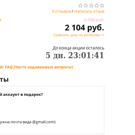
0 отзывов
/
Написать отзыв
3 708 руб.
Y
2 104 руб.
Сравнить цену по регионам >>
До конца акции осталось
5
дн.
23
:
01
:
40
й: FAQ (Часто задаваемые вопросы)
нты
й аккаунт в подарок?
 нужна почта вида @gmail.com)