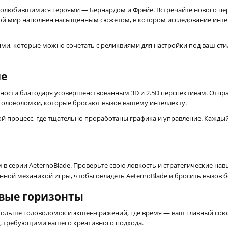
полюбившимися героями — Бернардом и Фрейе. Встречайте нового перс
вой мир наполнен насыщенным сюжетом, в котором исследование инте
, которые можно сочетать с реликвиями для настройки под ваш стиль
ие
ности благодаря усовершенствованным 3D и 2.5D перспективам. Отпра
 головоломки, которые бросают вызов вашему интеллекту.
ой процесс, где тщательно проработаны графика и управление. Кажд
 в серии AeternoBlade. Проверьте свою ловкость и стратегические на
ной механикой игры, чтобы овладеть AeternoBlade и бросить вызов б
вые горизонты
 больше головоломок и экшен-сражений, где время — ваш главный сою
, требующими вашего креативного подхода.