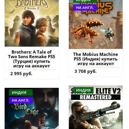
НА АНГЛ.
Brothers: A Tale of
The Mobius Machine
Two Sons Remake PS5
PS5 (Индия) купить
(Турция) купить
игру на аккаунт
игру на аккаунт
3 708 руб.
2 995 руб.
ИНДИЯ
ИНДИЯ
НА АНГЛ.