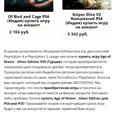
Sniper Elite V2
Of Bird and Cage PS4
Remastered PS4
(Индия) купить игру
(Индия) купить игру
на аккаунт
на аккаунт
2 104 руб.
5 342 руб.
В нашем ассортименте обширная библиотека игр для консолей
Playstation 4 и Playstation 5, среди них можно
купить игру Age of
Water - Silver Edition PS5 (Турция)
, которая приобретается по
сниженной цене специально для Вас. Игра приобретается в
Турецком регионе или Индийском регионе (регион указан в
характеристиках) по цене, ниже Российского Playstation Store на
ваш аккаунт, который мы создаем для вас БЕСПЛАТНО. Мы
гарантируем, что после
приобретения игры
и покупки на
аккаунт, игра навсегда останется на Вашем аккаунте, без каких-
либо проблем. Хотите
купить Age of Water - Silver Edition для
PS4 или PS5
? Заказывайте скорее и в кратчайшие сроки игра
будет у вас на аккаунте) И заранее, приятной Вам игры)