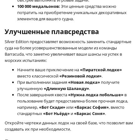
100 000 медальонов:
Эти ценные средства можно
потратить на приобретение уникальных декоративных
элементов для вашего судна.
Улучшенные плавсредства
Silver Edition предоставляет возможность заменить стандартные
суда на более усовершенствованные модели из команды
Barracuda, что заметно увеличивает ваши шансы на успех в
морских испытаниях:
Начните ваше приключение на
«Пиратской лодке»
вместо классической
«Резиновой лодки»
.
При выполнении задания
«Новая лодка»
получите
улучшенную
«Длинную Шаланду»
.
После завершения квеста
«Нужна лодка побольше»
в
пользование будет предоставлена более прочная лодка,
например,
«Бот Скади»
или
«Баркас София»
, вместо
стандартных
«Бот Ньёрд»
и
«Баркас Соня»
.
Откройте чертежи данных лодок на своей базе, что позволит вам
создавать их при необходимости.