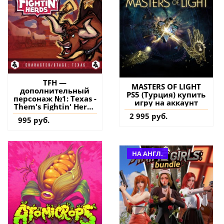
TFH —
MASTERS OF LIGHT
дополнительный
PS5 (Турция) купить
персонаж №1: Texas -
игру на аккаунт
Them's Fightin' Herds
PS4 & PS5 (Турция)
2 995 руб.
995 руб.
купить дополнение
на аккаунт
НА АНГЛ.