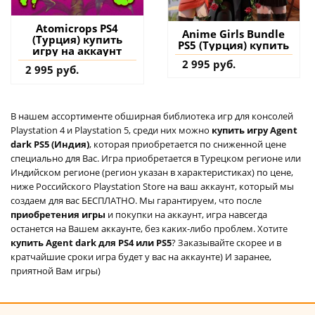
Atomicrops PS4
Anime Girls Bundle
(Турция) купить
PS5 (Турция) купить
игру на аккаунт
2 995 руб.
2 995 руб.
В нашем ассортименте обширная библиотека игр для консолей
Playstation 4 и Playstation 5, среди них можно
купить игру Agent
dark PS5 (Индия)
, которая приобретается по сниженной цене
специально для Вас. Игра приобретается в Турецком регионе или
Индийском регионе (регион указан в характеристиках) по цене,
ниже Российского Playstation Store на ваш аккаунт, который мы
создаем для вас БЕСПЛАТНО. Мы гарантируем, что после
приобретения игры
и покупки на аккаунт, игра навсегда
останется на Вашем аккаунте, без каких-либо проблем. Хотите
купить Agent dark для PS4 или PS5
? Заказывайте скорее и в
кратчайшие сроки игра будет у вас на аккаунте) И заранее,
приятной Вам игры)