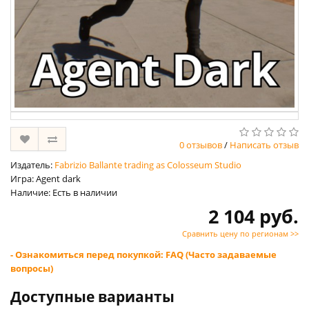
0 отзывов
/
Написать отзыв
Издатель:
Fabrizio Ballante trading as Colosseum Studio
Игра: Agent dark
Наличие: Есть в наличии
2 104 руб.
Сравнить цену по регионам >>
- Ознакомиться перед покупкой: FAQ (Часто задаваемые
вопросы)
Доступные варианты