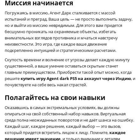
Миссия начинается
Погружаясь в миссию, Агент Дарк сталкивается с массой
испытаний и преград. Ваша цель — не просто выполнить задачу,
но и выйти из миссию невредимым. Для этого вам придется
бесшумно проникать на охраняемые объекты, избегать
внимательных взглядов противника и мчаться навстречу
неизвестности. Это игра, где каждое ваше движение
подкрепленно интуицией и стратегическими расчетами.
Скупость времени и волнение от угрозы делает каждую минуту
существенной, а ваше умение оставаться скрытым станет
главным преимуществом. Приобрести такой опыт можно, когда
решите
купить игру Agent dark PS5 на аккаунт через Индию
, и
почувствуете на себе весь накал страстей.
Полагайтесь на свои навыки
Оказавшись в самых экстремальных условиях, вы должны
опираться на свой собственный набор навыков. Виртуальная
среда полна неожиданных поворотов и не даёт шанса на ошибку.
Каждый шаг, каждое решение, каждый выбор — это вызов,
который придется встретить лицом к лицу. Помните,
каждое
решение имеет значение
, и только внимание к деталям