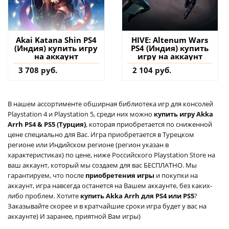
Akai Katana Shin PS4
HIVE: Altenum Wars
(Индия) купить игру
PS4 (Индия) купить
на аккаунт
игру на аккаунт
3 708 руб.
2 104 руб.
В нашем ассортименте обширная библиотека игр для консолей
Playstation 4 и Playstation 5, среди них можно
купить игру Akka
Arrh PS4 & PS5 (Турция)
, которая приобретается по сниженной
цене специально для Вас. Игра приобретается в Турецком
регионе или Индийском регионе (регион указан в
характеристиках) по цене, ниже Российского Playstation Store на
ваш аккаунт, который мы создаем для вас БЕСПЛАТНО. Мы
гарантируем, что после
приобретения игры
и покупки на
аккаунт, игра навсегда останется на Вашем аккаунте, без каких-
либо проблем. Хотите
купить Akka Arrh для PS4 или PS5
?
Заказывайте скорее и в кратчайшие сроки игра будет у вас на
аккаунте) И заранее, приятной Вам игры)