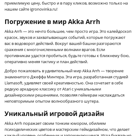
приемлимую цену, быстро и в пару кликов, возможно только на
нашем сайте igronovinka.ru!
Погружение в мир Akka Arrh
Akka Arrh — это нечто большее, чем просто игра. Это калейдоскоп
красок, звуков и захватывающих событий, которые погружают
вас в водоворот действий. Вокруг вашей башни разгораются
сражения с многочисленными волнами врагов. Если
противникам удастся пробиться, будьте готовы к ближнему бою,
оперативно меняя тактику и план действий.
Добро пожаловать в удивительный мир Akka Arrh — творение
знаменитого Джеффа Минтера. Эта игра, разработанная студией
Llamasoft, удивляет своей креативностью. Она сочетает в себе
редкую аркадную классику от Atari с уникальными
дизайнерскими решениями, позволяя геймерам наслаждаться
неповторимым опытом волнообразного шутера.
Уникальный игровой дизайн
Akka Arrh поражает своим тонким юмором, обилием
психоделических цветов и мастерским геймдизайном, что делает
каждый уровень особенным и запоминающимся. Игра буквально