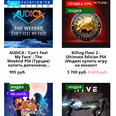
DLC
СКИДКА -57%
ИНДИЯ
AUDICA : 'Can't Feel
Killing Floor 2 -
My Face' - The
Ultimate Edition PS4
Weeknd PS4 (Турция)
(Индия) купить игру
купить дополнение
на аккаунт
на аккаунт
995 руб.
3 708 руб.
8 609 руб.
ИНДИЯ
ИНДИЯ
НА АНГЛ.