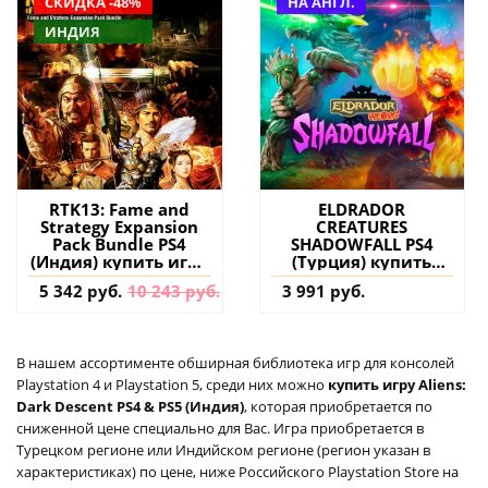
СКИДКА -48%
НА АНГЛ.
ИНДИЯ
RTK13: Fame and
ELDRADOR
Strategy Expansion
CREATURES
Pack Bundle PS4
SHADOWFALL PS4
(Индия) купить игру
(Турция) купить
на аккаунт
игру на аккаунт
5 342 руб.
10 243 руб.
3 991 руб.
В нашем ассортименте обширная библиотека игр для консолей
Playstation 4 и Playstation 5, среди них можно
купить игру Aliens:
Dark Descent PS4 & PS5 (Индия)
, которая приобретается по
сниженной цене специально для Вас. Игра приобретается в
Турецком регионе или Индийском регионе (регион указан в
характеристиках) по цене, ниже Российского Playstation Store на