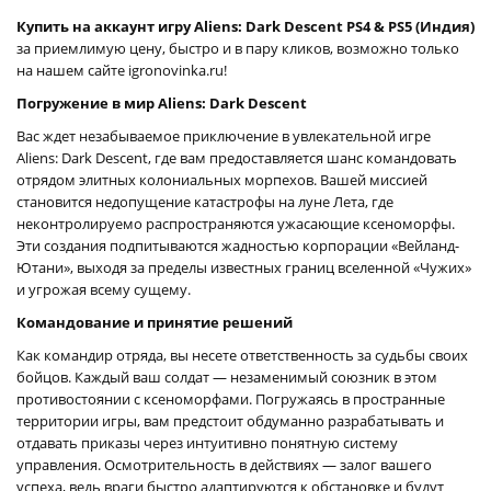
Купить на аккаунт игру Aliens: Dark Descent PS4 & PS5 (Индия)
за приемлимую цену, быстро и в пару кликов, возможно только
на нашем сайте igronovinka.ru!
Погружение в мир Aliens: Dark Descent
Вас ждет незабываемое приключение в увлекательной игре
Aliens: Dark Descent, где вам предоставляется шанс командовать
отрядом элитных колониальных морпехов. Вашей миссией
становится недопущение катастрофы на луне Лета, где
неконтролируемо распространяются ужасающие ксеноморфы.
Эти создания подпитываются жадностью корпорации «Вейланд-
Ютани», выходя за пределы известных границ вселенной «Чужих»
и угрожая всему сущему.
Командование и принятие решений
Как командир отряда, вы несете ответственность за судьбы своих
бойцов. Каждый ваш солдат — незаменимый союзник в этом
противостоянии с ксеноморфами. Погружаясь в пространные
территории игры, вам предстоит обдуманно разрабатывать и
отдавать приказы через интуитивно понятную систему
управления. Осмотрительность в действиях — залог вашего
успеха, ведь враги быстро адаптируются к обстановке и будут