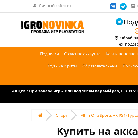
Личный кабинет
Подд
@
Обраб. зак
Тех. поддерж
Подписки
Создание аккаунта
Карты пополнен
Музыка и ритм
Образовательные
Приклю
АКЦИЯ! При заказе игры или подписки первый раз, ЕСЛИ 
Спорт
All-In-One Sports VR PS4 (Турц
Купить на аккау