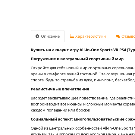
Описание
Характеристики
Отзывов
Купить на аккаунт игру All-In-One Sports VR PS4 (Ту
Погружение в виртуальный спортивный мир
Откройте для себя новый мир спортивных соревнований
арены в комфорте вашей гостиной. Эта совершенная 
спорта, будь то стрельба из лука, пинг-понг, баскетбо
Реалистичные впечатления
Вас ждет захватывающее повествование, где реалист
воспроизводит все нюансы и сложные моменты соревн
каждом попадании или броске!
Социальный аспект: многопользовательские сра
Одной из центральных особенностей All-In-One Sport
друзьям, так и игрокам со всех уголков мира. Даже н