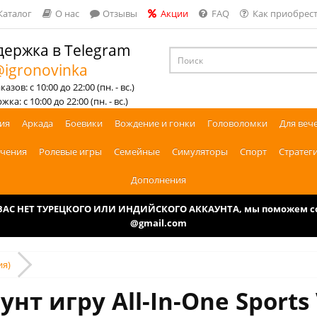
Каталог
О нас
Отзывы
Акции
FAQ
Как приобрест
ержка в Telegram
igronovinka
азов: с 10:00 до 22:00 (пн. - вс.)
ка: с 10:00 до 22:00 (пн. - вс.)
ия
Аркада
Боевики
Вождение и гонки
Головоломки
Для веч
чения
Ролевые игры
Семейные
Симуляторы
Спорт
Стратег
Дополнения
У ВАС НЕТ ТУРЕЦКОГО ИЛИ ИНДИЙСКОГО АККАУНТА, мы поможем соз
@gmail.com
ия)
нт игру All-In-One Sports