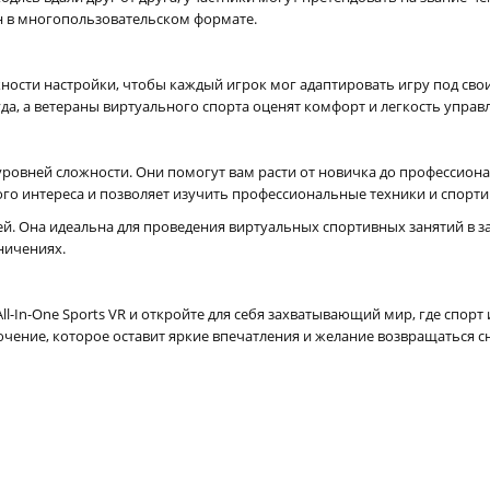
н в многопользовательском формате.
ожности настройки, чтобы каждый игрок мог адаптировать игру под св
да, а ветераны виртуального спорта оценят комфорт и легкость управ
ровней сложности. Они помогут вам расти от новичка до профессио
го интереса и позволяет изучить профессиональные техники и спорти
ей. Она идеальна для проведения виртуальных спортивных занятий в 
ничениях.
ll-In-One Sports VR и откройте для себя захватывающий мир, где спор
чение, которое оставит яркие впечатления и желание возвращаться сн