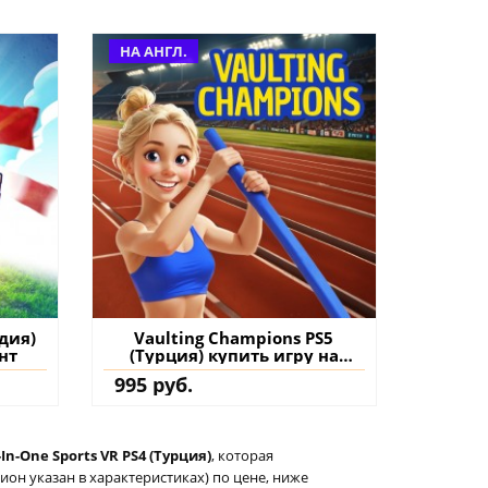
НА АНГЛ.
ндия)
Vaulting Champions PS5
нт
(Турция) купить игру на
аккаунт
995 руб.
-In-One Sports VR PS4 (Турция)
, которая
он указан в характеристиках) по цене, ниже