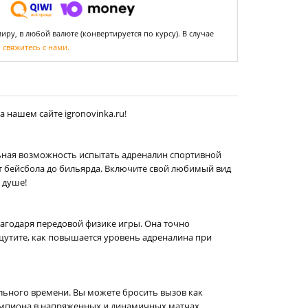
ру, в любой валюте (конвертируется по курсу). В случае
,
свяжитесь с нами.
 нашем сайте igronovinka.ru!
альная возможность испытать адреналин спортивной
т бейсбола до бильярда. Включите свой любимый вид
о душе!
агодаря передовой физике игры. Она точно
щутите, как повышается уровень адреналина при
ального времени. Вы можете бросить вызов как
 чемпиона в напряженных и динамичных матчах.