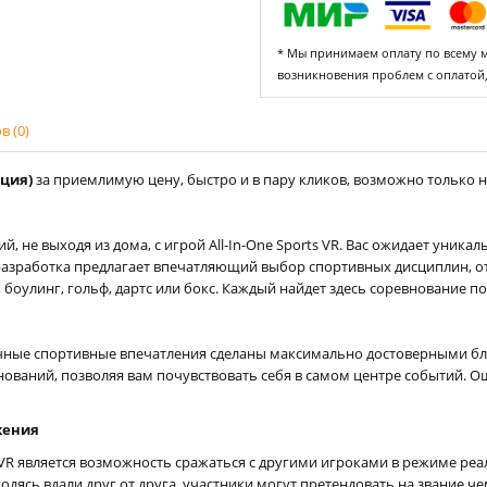
* Мы принимаем оплату по всему ми
возникновения проблем с оплатой
 (0)
рция)
за приемлимую цену, быстро и в пару кликов, возможно только на
, не выходя из дома, с игрой All-In-One Sports VR. Вас ожидает уник
разработка предлагает впечатляющий выбор спортивных дисциплин, о
л, боулинг, гольф, дартс или бокс. Каждый найдет здесь соревнование п
ичные спортивные впечатления сделаны максимально достоверными бл
ований, позволяя вам почувствовать себя в самом центре событий. О
жения
s VR является возможность сражаться с другими игроками в режиме ре
аходясь вдали друг от друга, участники могут претендовать на звание