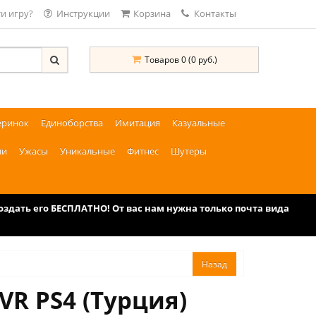
и игру?
Инструкции
Корзина
Контакты
Товаров 0 (0 руб.)
еринок
Единоборства
Имитация
Казуальные
ии
Ужасы
Уникальные
Фитнес
Шутеры
дать его БЕСПЛАТНО! От вас нам нужна только почта вида
 VR PS4 (Турция)