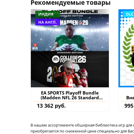
Рекомендуемые товары
ИНДИЯ
DLC
НА АНГЛ.
EA SPORTS Playoff Bundle
(Madden NFL 26 Standard
Вн
Edition & College Football 26
Ever
13 362 руб.
995
Standard Edition) PS5 (Индия)
к
купить
В нашем ассортименте обширная библиотека игр для кон
приобретается по сниженной цене специально для Вас.