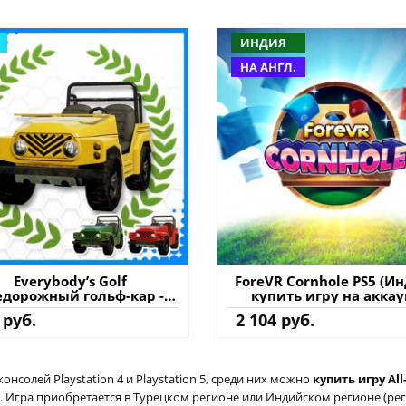
ИНДИЯ
НА АНГЛ.
Everybody’s Golf
ForeVR Cornhole PS5 (И
едорожный гольф-кар -
купить игру на аккау
ybody's Golf PS4 (Турция)
 руб.
2 104 руб.
упить дополнение на
аккаунт
солей Playstation 4 и Playstation 5, среди них можно
купить игру All
 Игра приобретается в Турецком регионе или Индийском регионе (реги