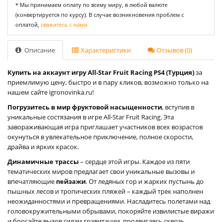
* Мы принимаем оплату по всему миру, в любой валюте
(конвертируется по курсу). В случае возникновения проблем с
оплатой,
свяжитесь с нами.
Описание
Характеристики
Отзывов (0)
Купить на аккаунт игру All-Star Fruit Racing PS4 (Турция)
за
приемлимую цену, быстро и в пару кликов, возможно только на
нашем сайте igronovinka.ru!
Погрузитесь в мир фруктовой насыщенности
, вступив в
уникальные состязания в игре All-Star Fruit Racing. Эта
завораживающая игра приглашает участников всех возрастов
окунуться в увлекательное приключение, полное скорости,
драйва и ярких красок.
Динамичные трассы
– сердце этой игры. Каждое из пяти
тематических миров предлагает свои уникальные вызовы и
впечатляющие
пейзажи
. От ледяных гор и жарких пустынь до
пышных лесов и тропических пляжей – каждый трек наполнен
неожиданностями и превращениями. Насладитесь полетами над
головокружительными обрывами, покоряйте извилистые виражи
и бросайте вызов силам гравитации, продвигаясь сквозь