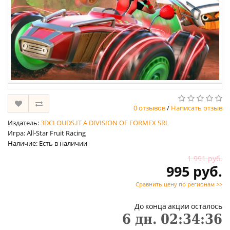
0 отзывов
/
Написать отзыв
Издатель:
3DCLOUDS.IT A DIVISION OF FORMEX SRL
Игра: All-Star Fruit Racing
Наличие: Есть в наличии
1 991 руб.
995 руб.
Сравнить цену по регионам >>
До конца акции осталось
6
дн.
02
:
34
:
35