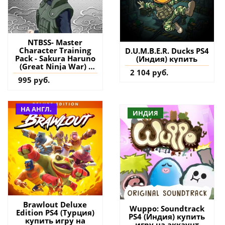
NTBSS- Master
Character Training
D.U.M.B.E.R. Ducks PS4
Pack - Sakura Haruno
(Индия) купить
(Great Ninja War) -
2 104 руб.
NARUTO TO BORUTO:
995 руб.
SHINOBI STRIKER PS4
(Турция) купить
дополнение на
аккаунт
НА АНГЛ.
ИНДИЯ
Brawlout Deluxe
Wuppo: Soundtrack
Edition PS4 (Турция)
PS4 (Индия) купить
купить игру на
игру на аккаунт