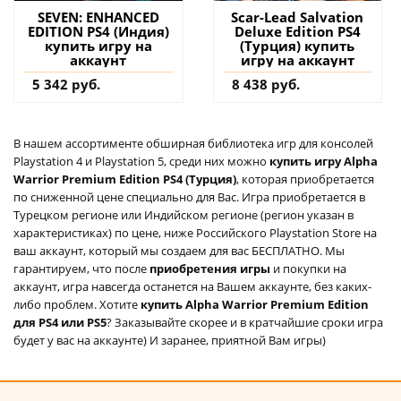
SEVEN: ENHANCED
Scar-Lead Salvation
EDITION PS4 (Индия)
Deluxe Edition PS4
купить игру на
(Турция) купить
аккаунт
игру на аккаунт
5 342 руб.
8 438 руб.
В нашем ассортименте обширная библиотека игр для консолей
Playstation 4 и Playstation 5, среди них можно
купить игру Alpha
Warrior Premium Edition PS4 (Турция)
, которая приобретается
по сниженной цене специально для Вас. Игра приобретается в
Турецком регионе или Индийском регионе (регион указан в
характеристиках) по цене, ниже Российского Playstation Store на
ваш аккаунт, который мы создаем для вас БЕСПЛАТНО. Мы
гарантируем, что после
приобретения игры
и покупки на
аккаунт, игра навсегда останется на Вашем аккаунте, без каких-
либо проблем. Хотите
купить Alpha Warrior Premium Edition
для PS4 или PS5
? Заказывайте скорее и в кратчайшие сроки игра
будет у вас на аккаунте) И заранее, приятной Вам игры)