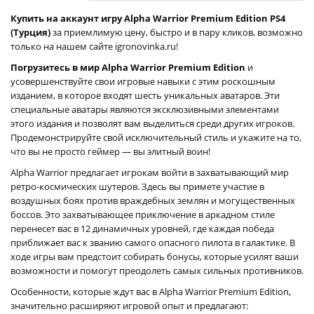
Купить на аккаунт игру Alpha Warrior Premium Edition PS4
(Турция)
за приемлимую цену, быстро и в пару кликов, возможно
только на нашем сайте igronovinka.ru!
Погрузитесь в мир Alpha Warrior Premium Edition
и
усовершенствуйте свои игровые навыки с этим роскошным
изданием, в которое входят шесть уникальных аватаров. Эти
специальные аватары являются эксклюзивными элементами
этого издания и позволят вам выделиться среди других игроков.
Продемонстрируйте свой исключительный стиль и укажите на то,
что вы не просто геймер — вы элитный воин!
Alpha Warrior предлагает игрокам войти в захватывающий мир
ретро-космических шутеров. Здесь вы примете участие в
воздушных боях против враждебных землян и могущественных
боссов. Это захватывающее приключение в аркадном стиле
перенесет вас в 12 динамичных уровней, где каждая победа
приближает вас к званию самого опасного пилота в галактике. В
ходе игры вам предстоит собирать бонусы, которые усилят ваши
возможности и помогут преодолеть самых сильных противников.
Особенности, которые ждут вас в Alpha Warrior Premium Edition,
значительно расширяют игровой опыт и предлагают: