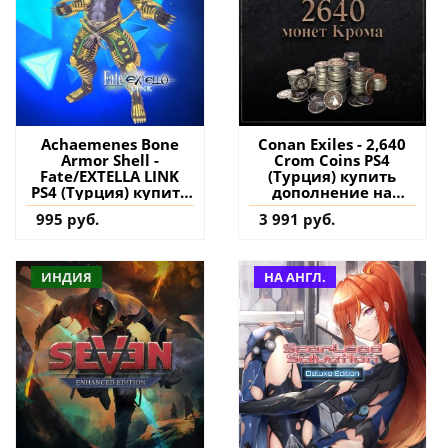
Achaemenes Bone
Conan Exiles - 2,640
Armor Shell -
Crom Coins PS4
Fate/EXTELLA LINK
(Турция) купить
PS4 (Турция) купить
дополнение на
дополнение на
аккаунт
995 руб.
3 991 руб.
аккаунт
ИНДИЯ
НА АНГЛ.