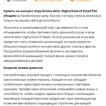
Описание
Характеристики
Отзывов (0)
Купить на аккаунт игру Anime Girls: Highschool of Dead PS4
(Индия)
за приемлимую цену, быстро и в пару кликов, возможно
только на нашем сайте igronovinka.ru!
Окунитесь в захватывающий мир, где невинность и сила
объединяются, чтобы противостоять мрачной угрозе, в игре
«Anime Girls: Highschool of Dead». В этой уникальной игре вам
предстоит стать отважной школьницей, которая сразится с
безжалостными зомби и множеством других опасных врагов.
Погрузитесь в разнообразный арсенал и насладитесь
великолепной анимацией, полной ярких аниме-стилей и
завораживающих деталей.
Энергия аниме-девочек
Настройте ваш игровой процесс с помощью множества обликов
зажигательных аниме-героинь. Каждая из них обладает
особенными характеристиками и уникальным стартовым
оружием. Пройдя через испытания, открывайте новые скины и
способности, чтобы создать идеального борца с полчищами
мертвецов. Каждый персонаж предлагает свои преимущества,
позволяя вам выбрать подходящую стратегию для каждой