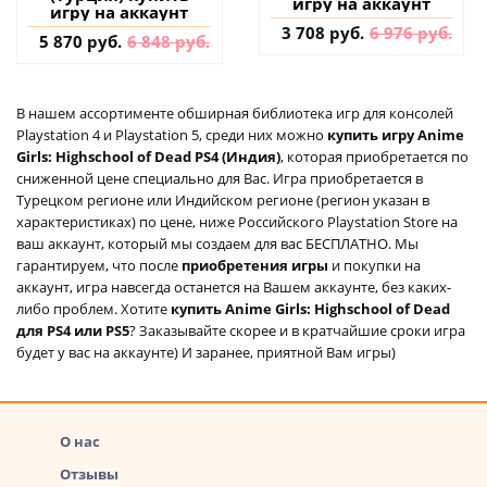
игру на аккаунт
игру на аккаунт
3 708 руб.
6 976 руб.
5 870 руб.
6 848 руб.
В нашем ассортименте обширная библиотека игр для консолей
Playstation 4 и Playstation 5, среди них можно
купить игру Anime
Girls: Highschool of Dead PS4 (Индия)
, которая приобретается по
сниженной цене специально для Вас. Игра приобретается в
Турецком регионе или Индийском регионе (регион указан в
характеристиках) по цене, ниже Российского Playstation Store на
ваш аккаунт, который мы создаем для вас БЕСПЛАТНО. Мы
гарантируем, что после
приобретения игры
и покупки на
аккаунт, игра навсегда останется на Вашем аккаунте, без каких-
либо проблем. Хотите
купить Anime Girls: Highschool of Dead
для PS4 или PS5
? Заказывайте скорее и в кратчайшие сроки игра
будет у вас на аккаунте) И заранее, приятной Вам игры)
О нас
Отзывы