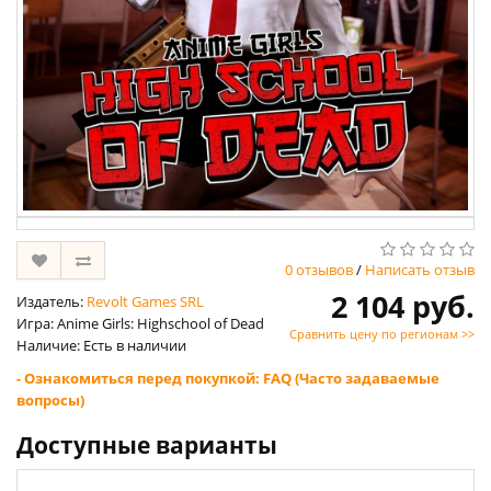
0 отзывов
/
Написать отзыв
2 104 руб.
Издатель:
Revolt Games SRL
Игра: Anime Girls: Highschool of Dead
Сравнить цену по регионам >>
Наличие: Есть в наличии
- Ознакомиться перед покупкой: FAQ (Часто задаваемые
вопросы)
Доступные варианты