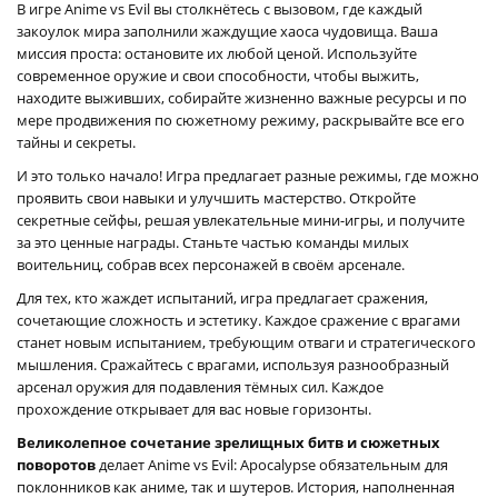
В игре Anime vs Evil вы столкнётесь с вызовом, где каждый
закоулок мира заполнили жаждущие хаоса чудовища. Ваша
миссия проста: остановите их любой ценой. Используйте
современное оружие и свои способности, чтобы выжить,
находите выживших, собирайте жизненно важные ресурсы и по
мере продвижения по сюжетному режиму, раскрывайте все его
тайны и секреты.
И это только начало! Игра предлагает разные режимы, где можно
проявить свои навыки и улучшить мастерство. Откройте
секретные сейфы, решая увлекательные мини-игры, и получите
за это ценные награды. Станьте частью команды милых
воительниц, собрав всех персонажей в своём арсенале.
Для тех, кто жаждет испытаний, игра предлагает сражения,
сочетающие сложность и эстетику. Каждое сражение с врагами
станет новым испытанием, требующим отваги и стратегического
мышления. Сражайтесь с врагами, используя разнообразный
арсенал оружия для подавления тёмных сил. Каждое
прохождение открывает для вас новые горизонты.
Великолепное сочетание зрелищных битв и сюжетных
поворотов
делает Anime vs Evil: Apocalypse обязательным для
поклонников как аниме, так и шутеров. История, наполненная