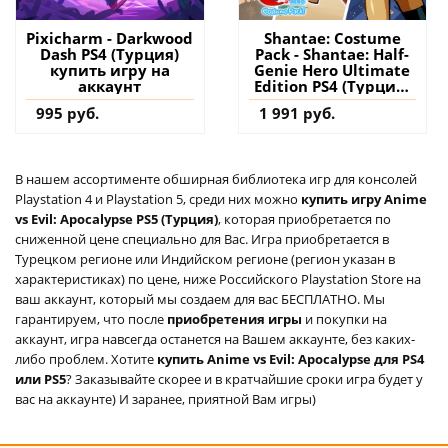
Pixicharm - Darkwood
Shantae: Costume
Dash PS4 (Турция)
Pack - Shantae: Half-
купить игру на
Genie Hero Ultimate
аккаунт
Edition PS4 (Турция)
купить дополнение
995 руб.
1 991 руб.
на аккаунт
В нашем ассортименте обширная библиотека игр для консолей
Playstation 4 и Playstation 5, среди них можно
купить игру Anime
vs Evil: Apocalypse PS5 (Турция)
, которая приобретается по
сниженной цене специально для Вас. Игра приобретается в
Турецком регионе или Индийском регионе (регион указан в
характеристиках) по цене, ниже Российского Playstation Store на
ваш аккаунт, который мы создаем для вас БЕСПЛАТНО. Мы
гарантируем, что после
приобретения игры
и покупки на
аккаунт, игра навсегда останется на Вашем аккаунте, без каких-
либо проблем. Хотите
купить Anime vs Evil: Apocalypse для PS4
или PS5
? Заказывайте скорее и в кратчайшие сроки игра будет у
вас на аккаунте) И заранее, приятной Вам игры)