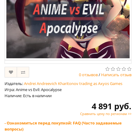
0 отзывов
/
Написать отзыв
Издатель:
Andrei Andreevich Kharitonov trading as Axyos Games
Игра: Anime vs Evil: Apocalypse
Наличие: Есть в наличии
4 891 руб.
Сравнить цену по регионам >>
- Ознакомиться перед покупкой: FAQ (Часто задаваемые
вопросы)