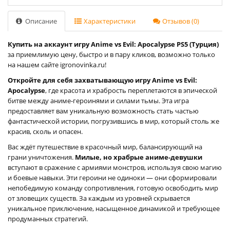
Описание
Характеристики
Отзывов (0)
Купить на аккаунт игру Anime vs Evil: Apocalypse PS5 (Турция)
за приемлимую цену, быстро и в пару кликов, возможно только
на нашем сайте igronovinka.ru!
Откройте для себя захватывающую игру Anime vs Evil:
Apocalypse
, где красота и храбрость переплетаются в эпической
битве между аниме-героинями и силами тьмы. Эта игра
предоставляет вам уникальную возможность стать частью
фантастической истории, погрузившись в мир, который столь же
красив, сколь и опасен.
Вас ждёт путешествие в красочный мир, балансирующий на
грани уничтожения.
Милые, но храбрые аниме-девушки
вступают в сражение с армиями монстров, используя свою магию
и боевые навыки. Эти героини не одиноки — они сформировали
непобедимую команду сопротивления, готовую освободить мир
от зловещих существ. За каждым из уровней скрывается
уникальное приключение, насыщенное динамикой и требующее
продуманных стратегий.