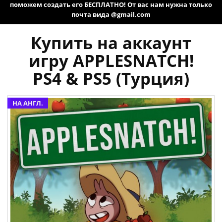
поможем создать его БЕСПЛАТНО! От вас нам нужна только
почта вида @gmail.com
Купить на аккаунт
игру APPLESNATCH!
PS4 & PS5 (Турция)
НА АНГЛ.