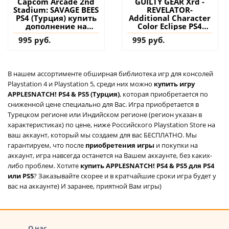
Capcom Arcade 2nd
GUILTY GEAR Xrd -
Stadium: SAVAGE BEES
REVELATOR-
PS4 (Турция) купить
Additional Character
дополнение на
Color Eclipse PS4
аккаунт
(Турция) купить
995 руб.
995 руб.
дополнение на
аккаунт
В нашем ассортименте обширная библиотека игр для консолей
Playstation 4 и Playstation 5, среди них можно
купить игру
APPLESNATCH! PS4 & PS5 (Турция)
, которая приобретается по
сниженной цене специально для Вас. Игра приобретается в
Турецком регионе или Индийском регионе (регион указан в
характеристиках) по цене, ниже Российского Playstation Store на
ваш аккаунт, который мы создаем для вас БЕСПЛАТНО. Мы
гарантируем, что после
приобретения игры
и покупки на
аккаунт, игра навсегда останется на Вашем аккаунте, без каких-
либо проблем. Хотите
купить APPLESNATCH! PS4 & PS5 для PS4
или PS5
? Заказывайте скорее и в кратчайшие сроки игра будет у
вас на аккаунте) И заранее, приятной Вам игры)
О нас