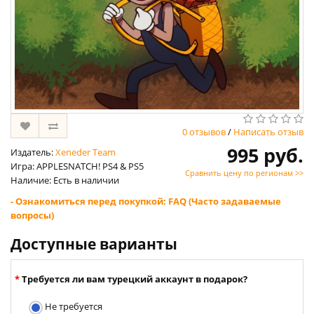
0 отзывов
/
Написать отзыв
995 руб.
Издатель:
Xeneder Team
Игра: APPLESNATCH! PS4 & PS5
Сравнить цену по регионам >>
Наличие: Есть в наличии
- Ознакомиться перед покупкой: FAQ (Часто задаваемые
вопросы)
Доступные варианты
Требуется ли вам турецкий аккаунт в подарок?
Не требуется