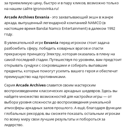
за приемлимую цену, быстро и в пару кликов, возможно только
на нашем сайте igronovinka.ru!
Arcade Archives Exvania
- это захватывающий экшн в жанре
аркада, выпущенный легендарной компанией NAMCO (в
настоящее время Bandai Namco Entertainment) в далеком 1992
году.
В увлекательной игре
Exvania
перед игроком стоит задача
разбомбить сферу, победить коварных врагов и спасти
прекрасную принцессу Электру, которая оказалась в плену на
самой последней стадии. Путешествуя по уровням, вам предстоит
открывать сундуки с сокровищами и собирать выпавшие
предметы, которые помогут усилить вашего героя и обеспечат
преимущество над противниками.
Серия
Arcade Archives
славится своим мастерским
воспроизведением классических аркадных шедевров. Здесь вы
найдете множество возможностей для настройки игры — от
выбора уровня сложности до воспроизведения уникальной
атмосферы аркадных залов прошлого. А ещё, благодаря функции
глобальных рекордов, вы сможете показать остальным игрокам
по всему миру свои лучшие результаты и побороться за
лидерство.