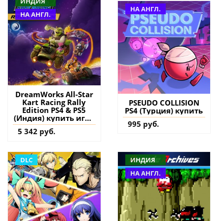
ИНДИЯ
НА АНГЛ.
НА АНГЛ.
DreamWorks All-Star
Kart Racing Rally
PSEUDO COLLISION
Edition PS4 & PS5
PS4 (Турция) купить
(Индия) купить игру
995 руб.
на аккаунт
5 342 руб.
DLC
ИНДИЯ
НА АНГЛ.