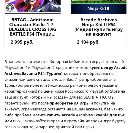
BBTAG - Additional
Arcade Archives
Character Packs 1-7 -
Ninja-Kid II PS4
BLAZBLUE CROSS TAG
(Индия) купить игру
BATTLE PS4 (Турция)
на аккаунт
купить дополнение
2 995 руб.
2 104 руб.
на аккаунт
В нашем ассортименте обширная библиотека игр для консолей
Playstation 4 и Playstation 5, среди них можно
купить игру Arcade
Archives Exvania PS4 (Турция)
, которая приобретается по
сниженной цене специально для Вас. Игра приобретается в
Турецком регионе или Индийском регионе (регион указан в
характеристиках) по цене, ниже Российского Playstation Store на
ваш аккаунт, который мы создаем для вас БЕСПЛАТНО. Мы
гарантируем, что после
приобретения игры
и покупки на
аккаунт, игра навсегда останется на Вашем аккаунте, без каких-
либо проблем. Хотите
купить Arcade Archives Exvania для PS4
или PS5
? Заказывайте скорее и в кратчайшие сроки игра будет у
вас на аккаунте) И заранее, приятной Вам игры)