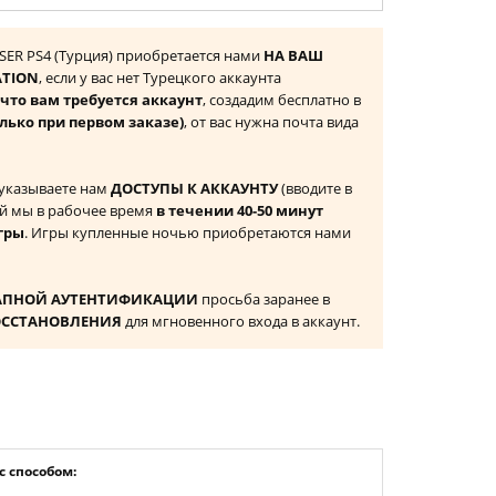
USER PS4 (Турция) приобретается нами
НА ВАШ
ATION
, если у вас нет Турецкого аккаунта
то вам требуется аккаунт
, создадим бесплатно в
лько при первом заказе)
, от вас нужна почта вида
 указываете нам
ДОСТУПЫ К АККАУНТУ
(вводите в
й мы в рабочее время
в течении 40-50 минут
гры
. Игры купленные ночью приобретаются нами
АПНОЙ АУТЕНТИФИКАЦИИ
просьба заранее в
ОССТАНОВЛЕНИЯ
для мгновенного входа в аккаунт.
 способом: