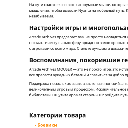
На пути спасателя встают хитроумные мыши, которые
мышление, чтобы вывести Nyanta на победный путь. К
незабываема.
Настройки игры и многопольз
Arcade Archives предлагает вам не просто насладитьс
ностальгическую атмосферу аркадных залов прошлого.
с игроками со всего мира. Станьте лучшим и докажите
Воспоминания, покорившие г
Arcade Archives MOUSER — это не просто игра, это ис
все прелести аркадных баталий и сразиться за добро 
Поддержка нескольких языков, включая японский, анг
великолепным игровым процессом. Исключительное в
библиотеки. Ощутите аромат старины и пройдите путь
Категории товара
- Боевики