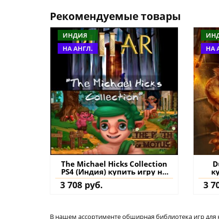
Рекомендуемые товары
ИНДИЯ
ИН
НА АНГЛ.
НА 
The Michael Hicks Collection
D
PS4 (Индия) купить игру на
к
аккаунт
3 708 руб.
3 7
В нашем ассортименте обширная библиотека игр для кон