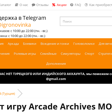
Каталог
О нас
Отзывы
Акции
FAQ
Как приобрест
ержка в Telegram
igronovinka
азов: с 10:00 до 22:00 (пн. - вс.)
ка: с 10:00 до 22:00 (пн. - вс.)
ия
Аркада
Боевики
Вождение и гонки
Головоломки
Для веч
чения
Ролевые игры
Семейные
Симуляторы
Спорт
Стратег
Дополнения
У ВАС НЕТ ТУРЕЦКОГО ИЛИ ИНДИЙСКОГО АККАУНТА, мы поможем соз
@gmail.com
4 (Турция)
т игру Arcade Archives MO