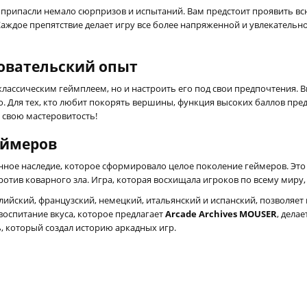
 припасли немало сюрпризов и испытаний. Вам предстоит проявить вс
аждое препятствие делает игру все более напряженной и увлекательн
овательский опыт
я классическим геймплеем, но и настроить его под свои предпочтения.
 Для тех, кто любит покорять вершины, функция высоких баллов пред
 свою мастеровитость!
еймеров
тинное наследие, которое сформировало целое поколение геймеров. Эт
против коварного зла. Игра, которая восхищала игроков по всему миру,
лийский, французский, немецкий, итальянский и испанский, позволяет
оспитание вкуса, которое предлагает
Arcade Archives MOUSER
, дела
, который создал историю аркадных игр.