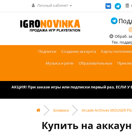
Личный кабинет
Подд
@
Обраб. зак
Тех. поддерж
Подписки
Создание аккаунта
Карты пополнен
Музыка и ритм
Образовательные
Приклю
АКЦИЯ! При заказе игры или подписки первый раз, ЕСЛИ 
Боевики
Arcade Archives MOUSER PS
Купить на аккаун