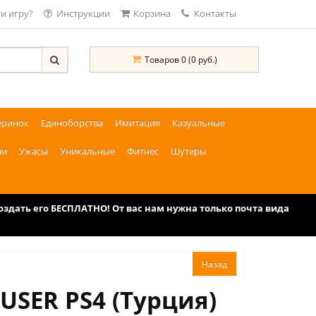
и игру?
Инструкции
Корзина
Контакты
Товаров 0 (0 руб.)
еринок
Единоборства
Имитация
Казуальные
ии
Ужасы
Уникальные
Фитнес
Шутеры
дать его БЕСПЛАТНО! От вас нам нужна только почта вида
USER PS4 (Турция)