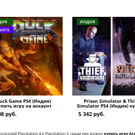
ДИЯ
ИНДИЯ
АНГЛ.
uck Game PS4 (Индия)
Prison Simulator & Thi
упить игру на аккаунт
Simulator PS4 (Индия) к
игру на аккаунт
08 руб.
5 342 руб.
солей Playstation 4 и Playstation 5, среди них можно
купить игру Ar