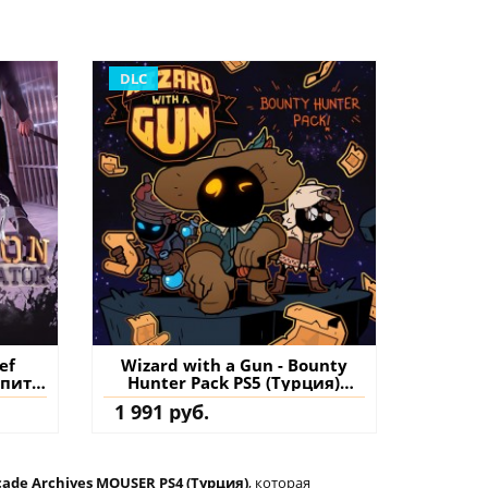
DLC
ef
Wizard with a Gun - Bounty
упить
Hunter Pack PS5 (Турция)
купить дополнение на
1 991 руб.
аккаунт
cade Archives MOUSER PS4 (Турция)
, которая