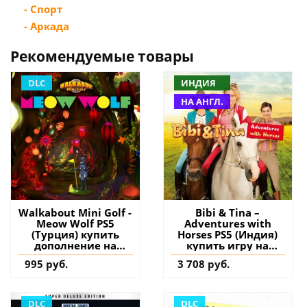
- Спорт
- Аркада
Рекомендуемые товары
DLC
ИНДИЯ
НА АНГЛ.
Walkabout Mini Golf -
Bibi & Tina –
Meow Wolf PS5
Adventures with
(Турция) купить
Horses PS5 (Индия)
дополнение на
купить игру на
аккаунт
аккаунт
995 руб.
3 708 руб.
DLC
DLC