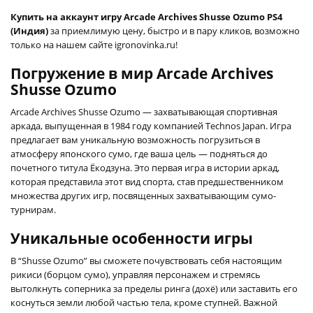
Купить на аккаунт игру Arcade Archives Shusse Ozumo PS4
(Индия)
за приемлимую цену, быстро и в пару кликов, возможно
только на нашем сайте igronovinka.ru!
Погружение в мир Arcade Archives
Shusse Ozumo
Arcade Archives Shusse Ozumo — захватывающая спортивная
аркада, выпущенная в 1984 году компанией Technos Japan. Игра
предлагает вам уникальную возможность погрузиться в
атмосферу японского сумо, где ваша цель — подняться до
почетного титула Ёкодзуна. Это первая игра в истории аркад,
которая представила этот вид спорта, став предшественником
множества других игр, посвященных захватывающим сумо-
турнирам.
Уникальные особенности игры
В “Shusse Ozumo” вы сможете почувствовать себя настоящим
рикиси (борцом сумо), управляя персонажем и стремясь
вытолкнуть соперника за пределы ринга (дохё) или заставить его
коснуться земли любой частью тела, кроме ступней. Важной