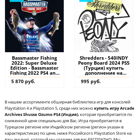
Bassmaster Fishing
Shredders - 540INDY
2022: Super Deluxe
Peony Board 2024 PS5
Edition - Bassmaster
(Турция) купить
Fishing 2022 PS4 and
дополнение на
PS5 (Турция) купить
аккаунт
5 870 руб.
995 руб.
дополнение на
аккаунт
В нашем ассортименте обширная библиотека игр для консолей
Playstation 4 и Playstation 5, среди них можно
купить игру Arcade
Archives Shusse Ozumo PS4 (Индия)
, которая приобретается по
сниженной цене специально для Вас. Игра приобретается в
Турецком регионе или Индийском регионе (регион указан в
характеристиках) по цене, ниже Российского Playstation Store на
ваш аккаунт, который мы создаем для вас БЕСПЛАТНО. Мы