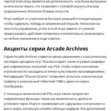
чертой этой игры является её аутентичность: она была выпущена
на японском языке, что позволяет с головой окунуться в мир
традиционных японских боевых искусств.
Игра требует от участников быстрых реакций и концентрации,
чтобы одержать победу в напряженной борьбе. Несмотря на
простоту управления, успех в этой игре зависит от умения
предсказывать действия соперника и моментально реагировать
на любые изменения в ходе схватки.
Акценты серии Arcade Archives
Серия Arcade Archives славится своим уважением к классическому
наследию аркадных игр. Она воссоздает такие игровые шедевры
для современных консолей, как PS4, чтобы новое поколение
игроков могло насладиться этими культовыми произведениями.
Реставрация “Shusse Ozumo” позволяет испытать классическую
графику и уникальный геймплей 1980-х даже на новых
платформах.
С помощью возможностей PS4, игра также предлагает
современные функции, такие как возможность делиться
успехами через Share и соревноваться с друзьями и игроками со
всего мира, используя онлайн-таблицы лидеров. Эти дополнения