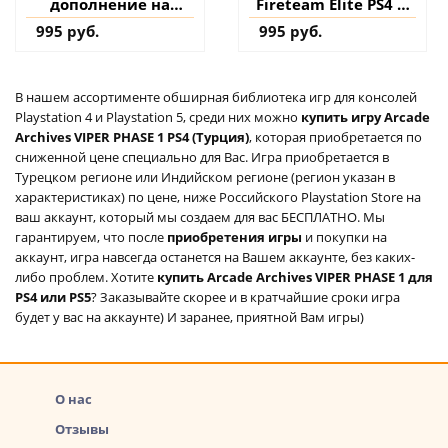
дополнение на
Fireteam Elite PS4 &
аккаунт
PS5 (Турция) купить
995 руб.
995 руб.
дополнение на
аккаунт
В нашем ассортименте обширная библиотека игр для консолей
Playstation 4 и Playstation 5, среди них можно
купить игру Arcade
Archives VIPER PHASE 1 PS4 (Турция)
, которая приобретается по
сниженной цене специально для Вас. Игра приобретается в
Турецком регионе или Индийском регионе (регион указан в
характеристиках) по цене, ниже Российского Playstation Store на
ваш аккаунт, который мы создаем для вас БЕСПЛАТНО. Мы
гарантируем, что после
приобретения игры
и покупки на
аккаунт, игра навсегда останется на Вашем аккаунте, без каких-
либо проблем. Хотите
купить Arcade Archives VIPER PHASE 1 для
PS4 или PS5
? Заказывайте скорее и в кратчайшие сроки игра
будет у вас на аккаунте) И заранее, приятной Вам игры)
О нас
Отзывы