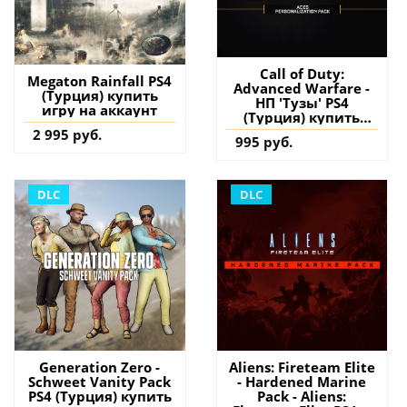
Call of Duty:
Megaton Rainfall PS4
Advanced Warfare -
(Турция) купить
НП 'Тузы' PS4
игру на аккаунт
(Турция) купить
дополнение на
2 995 руб.
995 руб.
аккаунт
DLC
DLC
Generation Zero -
Aliens: Fireteam Elite
Schweet Vanity Pack
- Hardened Marine
PS4 (Турция) купить
Pack - Aliens: