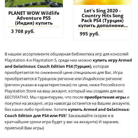
Let's Sing 2020 -
PLANET WOW Wildlife
Country Hits Song
Adventure PS5
Pack PS4 (Турция)
(Индия) купить
купить дополнение
на аккаунт
3 708 руб.
995 руб.
В нашем ассортименте обширная библиотека игр для консолей
Playstation 4 и Playstation 5, среди них можно
купить игру Armed
and Gelatinous: Couch Edition PS4 (Турция)
, которая
приобретается по сниженной цене специально для Вас. Игра
приобретается в Турецком регионе или Индийском регионе
(регион указан в характеристиках) по цене, ниже Российского
Playstation Store на ваш аккаунт, который мы создаем для вас
БЕСПЛАТНО. Мы гарантируем, что после
приобретения игры
и
покупки на аккаунт, игра навсегда останется на Вашем аккаунте,
без каких-либо проблем. Хотите
купить Armed and Gelatinous:
Couch Edition для PS4 или PS5
? Заказывайте скорее и в
кратчайшие сроки игра будет у вас на аккаунте) И заранее,
приятной Вам игры)