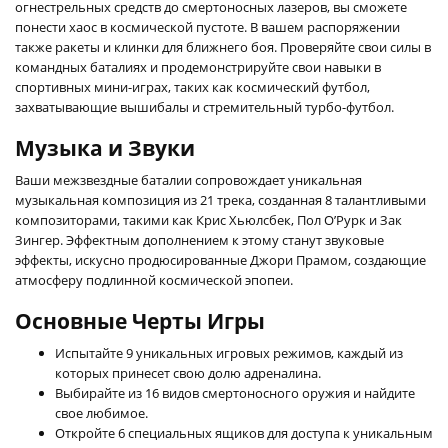
огнестрельных средств до смертоносных лазеров, вы сможете
понести хаос в космической пустоте. В вашем распоряжении
также ракеты и клинки для ближнего боя. Проверяйте свои силы в
командных баталиях и продемонстрируйте свои навыки в
спортивных мини-играх, таких как космический футбол,
захватывающие вышибалы и стремительный турбо-футбол.
Музыка и Звуки
Ваши межзвездные баталии сопровождает уникальная
музыкальная композиция из 21 трека, созданная 8 талантливыми
композиторами, такими как Крис Хьюлсбек, Пол О’Рурк и Зак
Зингер. Эффектным дополнением к этому станут звуковые
эффекты, искусно продюсированные Джори Прамом, создающие
атмосферу подлинной космической эпопеи.
Основные Черты Игры
Испытайте 9 уникальных игровых режимов, каждый из
которых принесет свою долю адреналина.
Выбирайте из 16 видов смертоносного оружия и найдите
свое любимое.
Откройте 6 специальных ящиков для доступа к уникальным