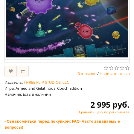
0 отзывов
/
Написать отзыв
Издатель:
THREE FLIP STUDIOS, LLC
Игра: Armed and Gelatinous: Couch Edition
Наличие: Есть в наличии
2 995 руб.
Сравнить цену по регионам >>
- Ознакомиться перед покупкой: FAQ (Часто задаваемые
вопросы)