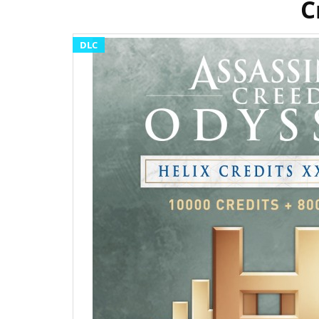
C
DLC