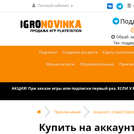
Личный кабинет
Подд
@
Обраб. зак
Тех. поддерж
Подписки
Создание аккаунта
Карты пополнен
Музыка и ритм
Образовательные
Приклю
АКЦИЯ! При заказе игры или подписки первый раз, ЕСЛИ 
Приключения
Assassin's Creed Odyss
Купить на аккаунт