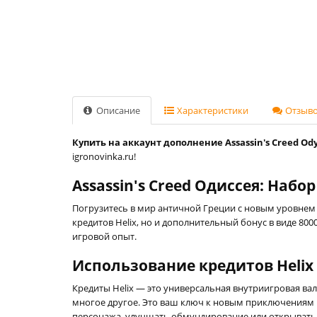
Описание
Характеристики
Отзывов
Купить на аккаунт дополнение Assassin's Creed Odyss
igronovinka.ru!
Assassin's Creed Одиссея: Набор
Погрузитесь в мир античной Греции с новым уровнем с
кредитов Helix, но и дополнительный бонус в виде 800
игровой опыт.
Использование кредитов Helix
Кредиты Helix — это универсальная внутриигровая в
многое другое. Это ваш ключ к новым приключениям и
персонажа, улучшать обмундирование или открывать