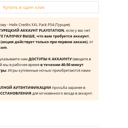
Купить в один клик
sey - Helix Credits XXL Pack PS4 (Турция)
ТУРЕЦКИЙ АККАУНТ PLAYSTATION
, если у вас нет
Е ГАЛОЧКУ ВЫШЕ, что вам требуется аккаунт
,
к
(акция действует только при первом заказе)
, от
com
.
 указываете нам
ДОСТУПЫ К АККАУНТУ
(вводите в
й мы в рабочее время
в течении 40-50 минут
гры
. Игры купленные ночью приобретаются нами
АПНОЙ АУТЕНТИФИКАЦИИ
просьба заранее в
ОССТАНОВЛЕНИЯ
для мгновенного входа в аккаунт.