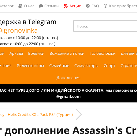
Каталог
О нас
Отзывы
Акции
FAQ
Как приобрест
ержка в Telegram
igronovinka
азов: с 10:00 до 22:00 (пн. - вс.)
ка: с 10:00 до 22:00 (пн. - вс.)
ия
Аркада
Боевики
Вождение и гонки
Головоломки
Для веч
чения
Ролевые игры
Семейные
Симуляторы
Спорт
Стратег
Дополнения
У ВАС НЕТ ТУРЕЦКОГО ИЛИ ИНДИЙСКОГО АККАУНТА, мы поможем соз
@gmail.com
ey - Helix Credits XXL Pack PS4 (Турция)
 дополнение Assassin's Cre