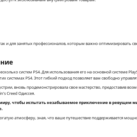
 так и для занятых профессионалов, которым важно оптимизировать св
ание
олько систем PS4. Для использования его на основной системе PlaySta
угих системах PS4. Этот гибкий подход позволяет вам свободно управл
устрии, вновь продемонстрировала свое мастерство, предоставив возм
's Creed Одиссея.
миру, чтобы испытать незабываемое приключение в ревущем мире
е.
гатую атмосферу, зная, что ваше путешествие поддерживается мощно