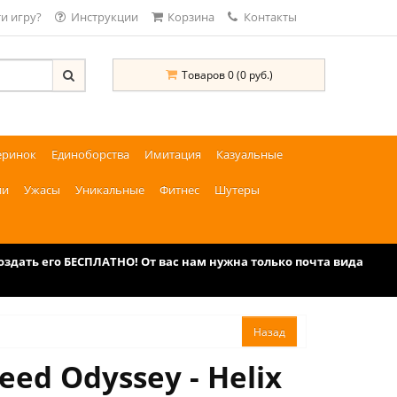
и игру?
Инструкции
Корзина
Контакты
Товаров 0 (0 руб.)
еринок
Единоборства
Имитация
Казуальные
ии
Ужасы
Уникальные
Фитнес
Шутеры
дать его БЕСПЛАТНО! От вас нам нужна только почта вида
ed Odyssey - Helix