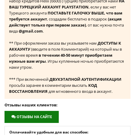
набор кредитов Helix (6600) (Турция) приобретается нами
НА
ВАШ ТУРЕЦКИЙ АККАУНТ PLAYSTATION
, если у вас нет
Турецкого аккаунта
ПОСТАВЬТЕ ГАЛОЧКУ ВЫШЕ, что вам
требуется аккаунт
, создадим бесплатно в подарок
(акция
действует только при первом заказе)
, от вас нужна почта
вида
@gmail.com
.
** При оформлении заказа вы указываете нам
ДОСТУПЫ К
АККАУНТУ
(вводите в поле Комментарий) на который мы в
рабочее время
в течении 40-50 минут приобретаем
нужные вам игры
. Игры купленные ночью приобретаются
нами утром.
*** При включенной
ДВУХЭТАПНОЙ АУТЕНТИФИКАЦИИ
просьба заранее в комментарии выслать
КОД
ВОССТАНОВЛЕНИЯ
для мгновенного входа в аккаунт.
Отзывы наших клиентов:
ОТЗЫВЫ НА САЙТЕ
Оплачивайте удобным для вас способом: