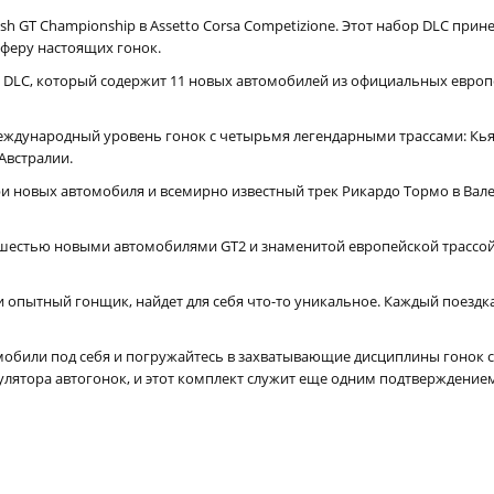
tish GT Championship в Assetto Corsa Competizione. Этот набор DLC при
сферу настоящих гонок.
 DLC, который содержит 11 новых автомобилей из официальных европе
еждународный уровень гонок с четырьмя легендарными трассами: Кья
Австралии.
и новых автомобиля и всемирно известный трек Рикардо Тормо в Вале
шестью новыми автомобилями GT2 и знаменитой европейской трассой Р
и опытный гонщик, найдет для себя что-то уникальное. Каждый поезд
обили под себя и погружайтесь в захватывающие дисциплины гонок с GT
лятора автогонок, и этот комплект служит еще одним подтверждением