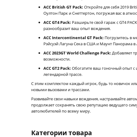
ACC British GT Pack:
Откройте для себя 2019 Bri
Оултон Парк и Снеттертон, погружая вас в атмо
ACC GT4 Pack:
Разширьте свой гараж с GT4 PACK
разнообразит ваш опыт вождения.
ACC Intercontinental GT Pack:
Погрузитесь в м
Рэйсуэй Лагуна Сека в США и Маунт Панорама в 
ACC 2023GT World Challenge Pack:
Добавляет тр
возможности.
ACC GT2 Pack:
Обогатите ваш гоночный опыт с 
легендарной трассе.
С этим комплектом каждый игрок, будь то новичок ил
новыми вызовами и трассами.
Развивайте свои навыки вождения, настраивайте автом
продолжает сохранять свою репутацию ведущего симу
автолюбителей по всему миру.
Категории товара