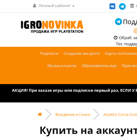
Личный кабинет
Подд
@
Обраб. зак
Тех. поддерж
Подписки
Создание аккаунта
Карты пополнен
Музыка и ритм
Образовательные
Приклю
АКЦИЯ! При заказе игры или подписки первый раз, ЕСЛИ 
Вождение и гонки
Assetto Corsa Com
Купить на аккаунт