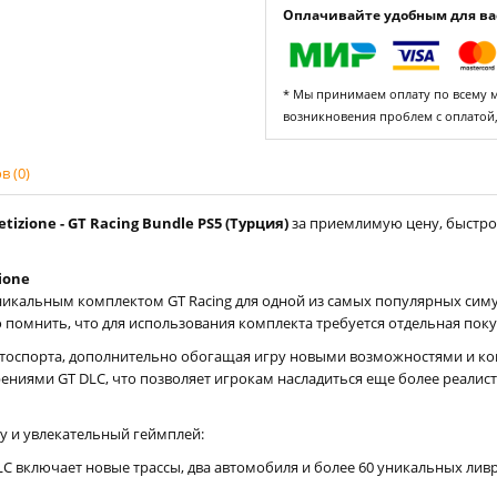
Оплачивайте удобным для вас
* Мы принимаем оплату по всему ми
возникновения проблем с оплатой
 (0)
izione - GT Racing Bundle PS5 (Турция)
за приемлимую цену, быстро 
ione
никальным комплектом GT Racing для одной из самых популярных симу
помнить, что для использования комплекта требуется отдельная покуп
втоспорта, дополнительно обогащая игру новыми возможностями и к
ениями GT DLC, что позволяет игрокам насладиться еще более реали
у и увлекательный геймплей:
LC включает новые трассы, два автомобиля и более 60 уникальных ли