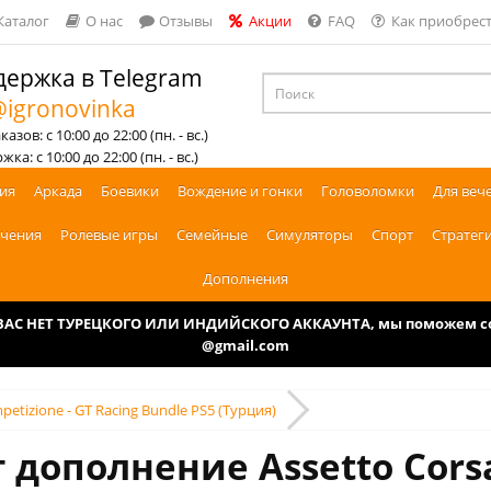
Каталог
О нас
Отзывы
Акции
FAQ
Как приобрест
ержка в Telegram
igronovinka
азов: с 10:00 до 22:00 (пн. - вс.)
ка: с 10:00 до 22:00 (пн. - вс.)
ия
Аркада
Боевики
Вождение и гонки
Головоломки
Для веч
чения
Ролевые игры
Семейные
Симуляторы
Спорт
Стратег
Дополнения
У ВАС НЕТ ТУРЕЦКОГО ИЛИ ИНДИЙСКОГО АККАУНТА, мы поможем соз
@gmail.com
petizione - GT Racing Bundle PS5 (Турция)
 дополнение Assetto Corsa