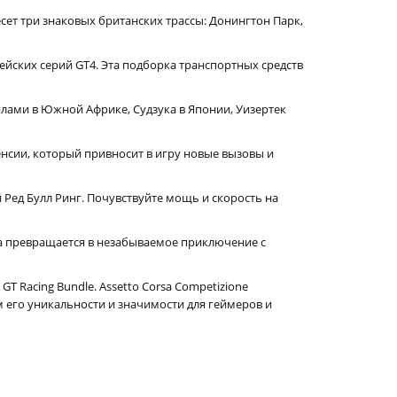
несет три знаковых британских трассы: Донингтон Парк,
йских серий GT4. Эта подборка транспортных средств
лами в Южной Африке, Судзука в Японии, Уизертек
нсии, который привносит в игру новые вызовы и
ед Булл Ринг. Почувствуйте мощь и скорость на
ка превращается в незабываемое приключение с
 Racing Bundle. Assetto Corsa Competizione
 его уникальности и значимости для геймеров и