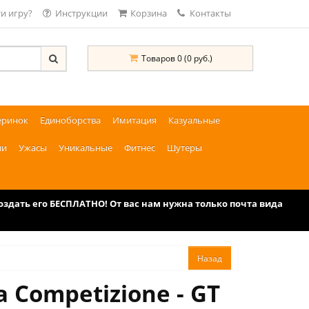
и игру?
Инструкции
Корзина
Контакты
Товаров 0 (0 руб.)
еринок
Единоборства
Имитация
Казуальные
ии
Ужасы
Уникальные
Фитнес
Шутеры
дать его БЕСПЛАТНО! От вас нам нужна только почта вида
 Competizione - GT