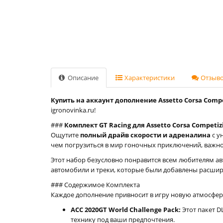
Описание
Характеристики
Отзывов
Купить на аккаунт дополнение Assetto Corsa Compet
igronovinka.ru!
###
Комплект GT Racing для Assetto Corsa Competiz
Ощутите
полный драйв скорости и адреналина
с у
чем погрузиться в мир гоночных приключений, важно 
Этот набор безусловно понравится всем любителям а
автомобили и треки, которые были добавлены расшир
### Содержимое Комплекта
Каждое дополнение привносит в игру новую атмосфер
ACC 2020GT World Challenge Pack:
Этот пакет D
технику под ваши предпочтения.