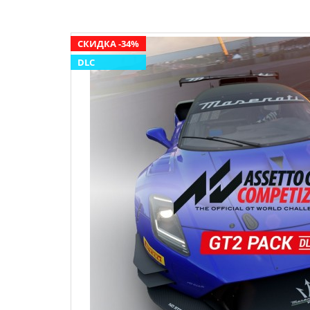
СКИДКА -34%
DLC