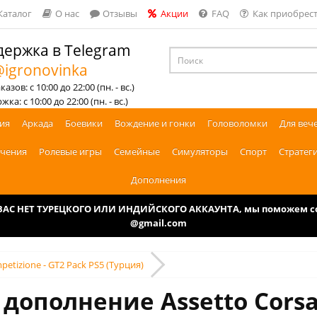
Каталог
О нас
Отзывы
Акции
FAQ
Как приобрест
ержка в Telegram
igronovinka
азов: с 10:00 до 22:00 (пн. - вс.)
ка: с 10:00 до 22:00 (пн. - вс.)
ия
Аркада
Боевики
Вождение и гонки
Головоломки
Для веч
чения
Ролевые игры
Семейные
Симуляторы
Спорт
Стратег
Дополнения
У ВАС НЕТ ТУРЕЦКОГО ИЛИ ИНДИЙСКОГО АККАУНТА, мы поможем соз
@gmail.com
petizione - GT2 Pack PS5 (Турция)
дополнение Assetto Corsa