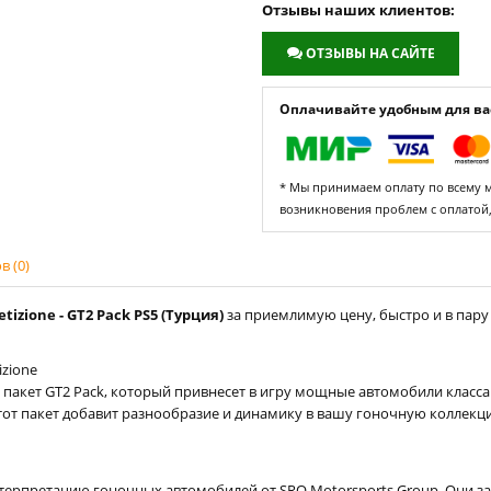
Отзывы наших клиентов:
ОТЗЫВЫ НА САЙТЕ
Оплачивайте удобным для вас
* Мы принимаем оплату по всему ми
возникновения проблем с оплатой
 (0)
izione - GT2 Pack PS5 (Турция)
за приемлимую цену, быстро и в пару
izione
пакет GT2 Pack, который привнесет в игру мощные автомобили класс
 Этот пакет добавит разнообразие и динамику в вашу гоночную коллек
нтерпретацию гоночных автомобилей от SRO Motorsports Group. Они