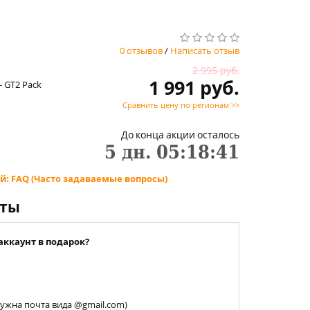
0 отзывов
/
Написать отзыв
2 995 руб.
1 991 руб.
- GT2 Pack
Сравнить цену по регионам >>
До конца акции осталось
5
дн.
05
:
18
:
40
й: FAQ (Часто задаваемые вопросы)
нты
аккаунт в подарок?
 нужна почта вида @gmail.com)