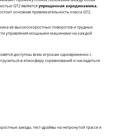
ностью GT2 является
упрощенная аэродинамика
,
остоит основная привлекательность класса GT2.
намика её высокоскоростных поворотов и трудных
елести управления мощными машинами на каждой
ановятся доступны всем игрокам одновременно с
грузиться в атмосферу соревнований и насладиться
оростные заезды, тест-драйвы на нетронутой трассе и