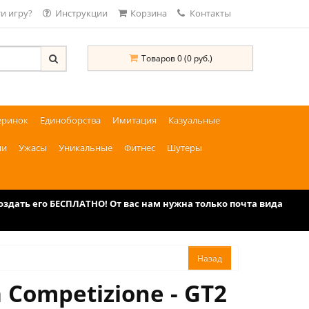
и игру?
Инструкции
Корзина
Контакты
Товаров 0 (0 руб.)
еринок
Единоборства
Имитация
Казуальные
ии
Ужасы
Уникальные
Фитнес
Шутеры
дать его БЕСПЛАТНО! От вас нам нужна только почта вида
 Competizione - GT2