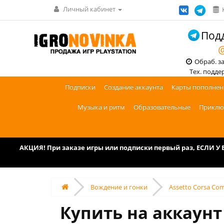
Личный кабинет
Подд
@
Обраб. зак
Тех. поддерж
Подписки
Создание аккаунта
Карты пополнен
Музыка и ритм
Образовательные
Приклю
АКЦИЯ! При заказе игры или подписки первый раз, ЕСЛИ 
Вождение и гонки
Assetto Corsa Com
Купить на аккаунт 