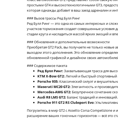
простыми GT4 и высокотехнологичными GT3, предоста
которая однажды добавит в ваш заезд адреналин и инт
### Вызов трассы Ред Булл Ринг
Ред Булл Ринг — это одна из самых интересных и слож
участков торможения создает совершенные условия д
стадии круга и насладиться массой ярких эмоций и вп
### Обновления и дополнительные возможности
Приобретая GT2 Pack, вы получаете не только новые а
выходом этого дополнения. Это обновление определен
обновленной графикой и дизайном своих автомобиле
### Содержимое пакета
Ред Булл Ринг:
Захватывающая трасса для высо
KTM X-Bow GT2:
Легкий и быстрый спортивный 
Porsche 935:
Классический силуэт и внушительн
Maserati MC20 GT2:
Элегантность и производите
Mercedes-AMG GT2:
Безупречное сочетание скор
Audi R8 LMS GT2:
Баланс традиций и инноваций.
Porsche 911 GT2 RS Clubsport Evo:
Ультимативна
Погрузитесь в мир GT2 с Assetto Corsa Competizione 
расширение ваших гоночных горизонтов — всё это ста