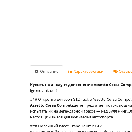
Описание
Характеристики
Отзывов
Купить на аккаунт дополнение Assetto Corsa Compet
igronovinka.ru!
### Откройте для себя GT2 Pack в Assetto Corsa Compet
Assetto Corsa Competizione
предлагает потрясающий 
испытать их на легендарной трассе — Ред Булл Ринг.
настоящий вызов для любителей автоспорта.
### Новейший класс Grand Tourer: GT2
Класс автомобилей GT2 представляет собой свежую и