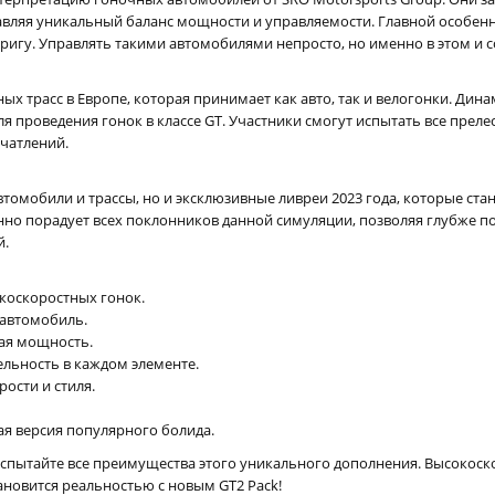
вляя уникальный баланс мощности и управляемости. Главной особен
ригу. Управлять такими автомобилями непросто, но именно в этом и с
ных трасс в Европе, которая принимает как авто, так и велогонки. Ди
ля проведения гонок в классе GT. Участники смогут испытать все пр
ечатлений.
втомобили и трассы, но и эксклюзивные ливреи 2023 года, которые ст
но порадует всех поклонников данной симуляции, позволяя глубже по
й.
коскоростных гонок.
автомобиль.
ая мощность.
льность в каждом элементе.
ости и стиля.
я версия популярного болида.
и испытайте все преимущества этого уникального дополнения. Высокоск
новится реальностью с новым GT2 Pack!