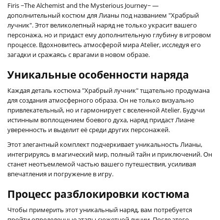
Firis ~The Alchemist and the Mysterious Journey~ —
дополнительный костюм для Лианы под названием "Храбрый
лучник". Этот великолепный наряд не только украсит вашего
персонажа, но и придаст ему дополнительную глубину в игровом
процессе. Вдохновитесь атмосферой мира Atelier, исследуя его
загадки и сражаясь с врагами в новом образе.
Уникальные особенности наряда
Каждая деталь костюма "Храбрый лучник" тщательно продумана
для создания атмосферного образа. Он не только визуально
привлекательный, но и гармонирует с вселенной Atelier. Будучи
истинным воплощением боевого духа, наряд придаст Лиане
уверенность и выделит её среди других персонажей.
Этот элегантный комплект подчеркивает уникальность Лианы,
интегрируясь в магический мир, полный тайн и приключений. Он
станет неотъемлемой частью вашего путешествия, усиливая
впечатления и погружение в игру.
Процесс разблокировки костюма
Чтобы примерить этот уникальный наряд, вам потребуется
пройти определенные этапы сюжетной линии. После этого