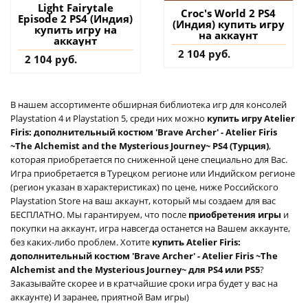
Light Fairytale
Croc's World 2 PS4
Episode 2 PS4 (Индия)
(Индия) купить игру
купить игру на
на аккаунт
аккаунт
2 104 руб.
2 104 руб.
В нашем ассортименте обширная библиотека игр для консолей
Playstation 4 и Playstation 5, среди них можно
купить игру Atelier
Firis: дополнительный костюм 'Brave Archer' - Atelier Firis
~The Alchemist and the Mysterious Journey~ PS4 (Турция)
,
которая приобретается по сниженной цене специально для Вас.
Игра приобретается в Турецком регионе или Индийском регионе
(регион указан в характеристиках) по цене, ниже Российского
Playstation Store на ваш аккаунт, который мы создаем для вас
БЕСПЛАТНО. Мы гарантируем, что после
приобретения игры
и
покупки на аккаунт, игра навсегда останется на Вашем аккаунте,
без каких-либо проблем. Хотите
купить Atelier Firis:
дополнительный костюм 'Brave Archer' - Atelier Firis ~The
Alchemist and the Mysterious Journey~ для PS4 или PS5
?
Заказывайте скорее и в кратчайшие сроки игра будет у вас на
аккаунте) И заранее, приятной Вам игры)