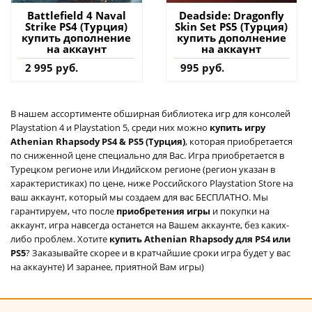
Battlefield 4 Naval
Deadside: Dragonfly
Strike PS4 (Турция)
Skin Set PS5 (Турция)
купить дополнение
купить дополнение
на аккаунт
на аккаунт
2 995 руб.
995 руб.
В нашем ассортименте обширная библиотека игр для консолей
Playstation 4 и Playstation 5, среди них можно
купить игру
Athenian Rhapsody PS4 & PS5 (Турция)
, которая приобретается
по сниженной цене специально для Вас. Игра приобретается в
Турецком регионе или Индийском регионе (регион указан в
характеристиках) по цене, ниже Российского Playstation Store на
ваш аккаунт, который мы создаем для вас БЕСПЛАТНО. Мы
гарантируем, что после
приобретения игры
и покупки на
аккаунт, игра навсегда останется на Вашем аккаунте, без каких-
либо проблем. Хотите
купить Athenian Rhapsody для PS4 или
PS5
? Заказывайте скорее и в кратчайшие сроки игра будет у вас
на аккаунте) И заранее, приятной Вам игры)