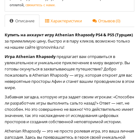
оплатой,
свяжитесь с нами.
Описание
Характеристики
Отзывов (0)
Купить на аккаунт игру Athenian Rhapsody PS4 & PS5 (Турция)
за приемлимую цену, быстро и в пару кликов, возможно только
на нашем сайте igronovinka.ru!
Игра Athenian Rhapsody
предлагает вам отправиться в
увлекательное и уникальное приключение в миру видеоигр. Вы
готовы окунуться в захватывающее путешествие? Добро
пожаловать в Athenian Rhapsody — игру, которая откроет для вас
невероятные просторы Афин и станет вашим проводником в этом
мире.
Забавная загадка, которую игра задает своим игрокам: «Способен
ли разработчик игры выполнить сальто назад?» Ответ — нет, не
способен. Но это совершенно не важно! Что действительно имеет
значение, так это наслаждение от исследования цифровых
просторов и создания собственной неповторимой истории.
Athenian Rhapsody — это не просто ролевая игра, это ваша личная
рапсодия. Здесь вы превращаетесь в героя своей уникальной