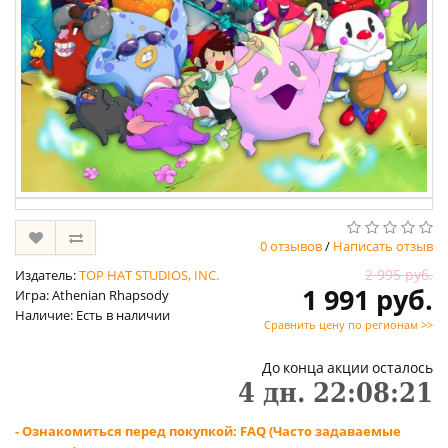
0 отзывов
/
Написать отзыв
2 995 руб.
Издатель:
TOP HAT STUDIOS, INC.
1 991 руб.
Игра: Athenian Rhapsody
Наличие: Есть в наличии
Сравнить цену по регионам >>
До конца акции осталось
4
дн.
22
:
08
:
21
- Ознакомиться перед покупкой: FAQ (Часто задаваемые