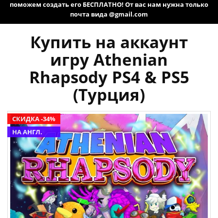
поможем создать его БЕСПЛАТНО! От вас нам нужна только
почта вида @gmail.com
Купить на аккаунт
игру Athenian
Rhapsody PS4 & PS5
(Турция)
СКИДКА -34%
НА АНГЛ.