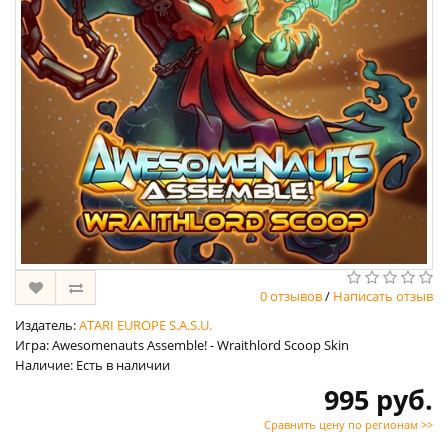
0 отзывов
/
Написать отзыв
Издатель:
ATARI EUROPE S.A.S.U.
Игра: Awesomenauts Assemble! - Wraithlord Scoop Skin
Наличие: Есть в наличии
995 руб.
Сравнить цену по регионам >>