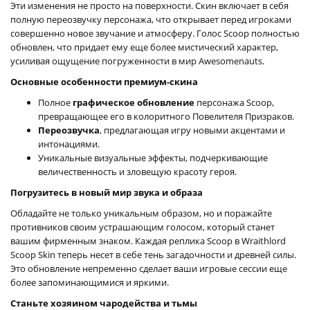
Эти изменения не просто на поверхности. Скин включает в себя
полную переозвучку персонажа, что открывает перед игроками
совершенно новое звучание и атмосферу. Голос Scoop полностью
обновлен, что придает ему еще более мистический характер,
усиливая ощущение погруженности в мир Awesomenauts.
Основные особенности премиум-скина
Полное
графическое обновление
персонажа Scoop,
превращающее его в колоритного Повелителя Призраков.
Переозвучка
, предлагающая игру новыми акцентами и
интонациями.
Уникальные визуальные эффекты, подчеркивающие
величественность и зловещую красоту героя.
Погрузитесь в новый мир звука и образа
Обладайте не только уникальным образом, но и поражайте
противников своим устрашающим голосом, который станет
вашим фирменным знаком. Каждая реплика Scoop в Wraithlord
Scoop Skin теперь несет в себе тень загадочности и древней силы.
Это обновление непременно сделает ваши игровые сессии еще
более запоминающимися и яркими.
Станьте хозяином чародейства и тьмы