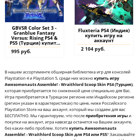
GBVSR Color Set 3 -
Fluxteria PS4 (Индия)
Granblue Fantasy
купить игру на
Versus: Rising PS4 &
аккаунт
PS5 (Турция) купить
дополнение на
2 104 руб.
995 руб.
аккаунт
В нашем ассортименте обширная библиотека игр для консолей
Playstation 4 и Playstation 5, среди них можно
купить игру
Awesomenauts Assemble! - Wraithlord Scoop Skin PS4 (Турция)
,
которая приобретается по сниженной цене специально для Вас.
Игра приобретается в Турецком регионе или Индийском регионе
(регион указан в характеристиках) по цене, ниже Российского
Playstation Store на ваш аккаунт, который мы создаем для вас
БЕСПЛАТНО. Мы гарантируем, что после
приобретения игры
и
покупки на аккаунт, игра навсегда останется на Вашем аккаунте,
без каких-либо проблем. Хотите
купить Awesomenauts
Assemble! - Wraithlord Scoop Skin для PS4 или PS5
? Заказывайте