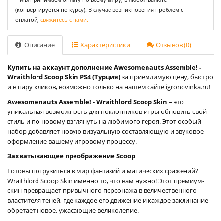
(конвертируется по курсу). В случае возникновения проблем с
оплатой,
свяжитесь с нами.
Описание
Характеристики
Отзывов (0)
Купить на аккаунт дополнение Awesomenauts Assemble! -
Wraithlord Scoop Skin PS4 (Турция)
за приемлимую цену, быстро
и в пару кликов, возможно только на нашем сайте igronovinka.ru!
Awesomenauts Assemble! - Wraithlord Scoop Skin
– это
уникальная возможность для поклонников игры обновить свой
стиль и по-новому взглянуть на любимого героя. Этот особый
набор добавляет новую визуальную составляющую и звуковое
оформление вашему игровому процессу.
Захватывающее преображение Scoop
Готовы погрузиться в мир фантазий и магических сражений?
Wraithlord Scoop Skin именно то, что вам нужно! Этот премиум-
скин превращает привычного персонажа в величественного
властителя теней, где каждое его движение и каждое заклинание
обретает новое, ужасающие великолепие.