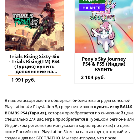
НА АНГЛ.
Trials Rising Sixty-Six
Pony's Sky Journey
- Trials Rising(TM) PS4
PS4 & PS5 (Индия)
(Турция) купить
купить
дополнение на
аккаунт
2 104 руб.
1 991 руб.
В нашем ассортименте обширная библиотека игр для консолей
Playstation 4 и Playstation 5, среди них можно
купить игру BALLS
BOMBS PS4 (Турция)
, которая приобретается по сниженной цене
специально для Вас. Игра приобретается в Турецком регионе или
Индийском регионе (регион указан в характеристиках) по цене,
ниже Российского Playstation Store на ваш аккаунт, который мы
создаем для вас БЕСПЛАТНО. Мы гарантируем, что после