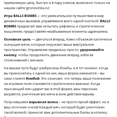
приемлимую цену, быстро и в пару кликов, возможно только на
нашем сайте igronovinka.ru!
Игра BALLS BOMBS
— это увлекательное путешествие в мир
динамичных вызовов, управляемое всего одной кнопкой.
BALLS
BOMBS
предлагает вам испытать рефлексы и стратегическое
мышление, предоставляя незабываемые моменты адреналина.
Основная цель
— двигаться вперед, ловко объезжая хаотически
скачущие мячи, которые окружают ваше виртуальное
пространство. Управление предельно просто:
удерживайте
кнопку
, чтобы продолжить движение вперед, избегая
столкновений с мячами.
На вашем пути будут разбросаны бомбы, и в тот момент, когда
вы прикоснетесь к одной из них, ваша форма изменится – вы
сами станете
бомбой
. Это означает, что теперь ваше положение
на игровом поле становится стратегически важным. Когда
прыгающий мяч ударит вас в этой форме, ваш персонаж
взорвется, уничтожая все мячи в зоне действия взрыва.
Получившаяся
взрывная волна
– не просто яркий эффект, но и
ваш источник очков! Каждый мяч, который будет уничтожен
такой волной, приносит вам дополнительные баллы в копилку.