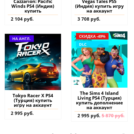
Cazzarion: Pacific
Vegas Tales PS5
Winds PS4 (Индия)
(Индия) купить игру
купить
на аккаунт
2 104 руб.
3 708 руб.
СКИДКА -49%
НА АНГЛ.
DLC
The Sims 4 Island
Tokyo Racer X PS4
Living PS4 (Турция)
(Турция) купить
купить дополнение
игру на аккаунт
на аккаунт
2 995 руб.
2 995 руб.
5 870 руб.