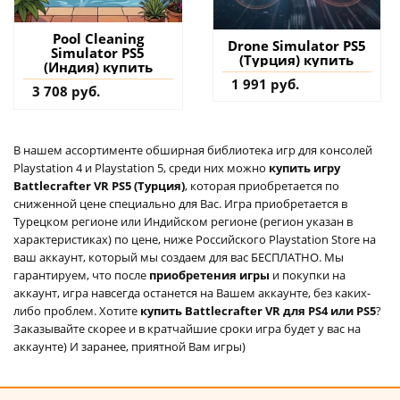
Pool Cleaning
Drone Simulator PS5
Simulator PS5
(Турция) купить
(Индия) купить
1 991 руб.
3 708 руб.
В нашем ассортименте обширная библиотека игр для консолей
Playstation 4 и Playstation 5, среди них можно
купить игру
Battlecrafter VR PS5 (Турция)
, которая приобретается по
сниженной цене специально для Вас. Игра приобретается в
Турецком регионе или Индийском регионе (регион указан в
характеристиках) по цене, ниже Российского Playstation Store на
ваш аккаунт, который мы создаем для вас БЕСПЛАТНО. Мы
гарантируем, что после
приобретения игры
и покупки на
аккаунт, игра навсегда останется на Вашем аккаунте, без каких-
либо проблем. Хотите
купить Battlecrafter VR для PS4 или PS5
?
Заказывайте скорее и в кратчайшие сроки игра будет у вас на
аккаунте) И заранее, приятной Вам игры)